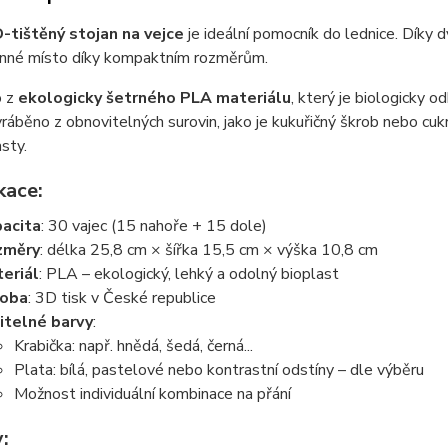
-tištěný stojan na vejce
je ideální pomocník do lednice. Dík
cenné místo díky kompaktním rozměrům.
o z
ekologicky šetrného PLA materiálu
, který je biologicky 
ráběno z obnovitelných surovin, jako je kukuřičný škrob nebo cukr
sty.
kace:
acita
: 30 vajec (15 nahoře + 15 dole)
změry
: délka 25,8 cm × šířka 15,5 cm × výška 10,8 cm
eriál
: PLA – ekologický, lehký a odolný bioplast
roba
: 3D tisk v České republice
itelné barvy
:
Krabička: např. hnědá, šedá, černá...
Plata: bílá, pastelové nebo kontrastní odstíny – dle výběru
Možnost individuální kombinace na přání
: