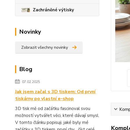
Zachráněné výtisky
Novinky
Zobrazit všechny novinky
Blog
07.02.2025
Jak jsem začal s 3D tiskem: Od první
tiskárny po vlastní e-shop
3D tisk mě od začátku fascinoval svou
Kompl
možností vytvářet věci, které dávají smysl.
V tomto článku popisuji, jaké byly mé
Komple
začátky s 3D tiskem, první chy...
číst celé