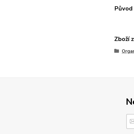
Původ 
Zboží 
Organ
N