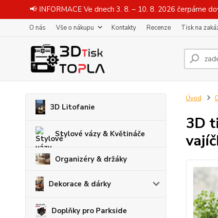
📢 INFORMACE Ve dnech 3. 8. – 10. 8. 2026 čerpáme dov
O nás
Vše o nákupu
Kontakty
Recenze
Tisk na zaká
Úvod
O
3D Litofanie
3D t
Stylové vázy & Květináče
vají
Organizéry & držáky
Dekorace & dárky
Doplňky pro Parkside