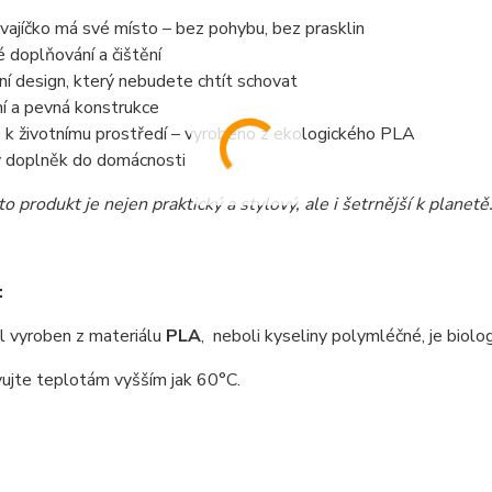
vajíčko má své místo – bez pohybu, bez prasklin
 doplňování a čištění
í design, který nebudete chtít schovat
ní a pevná konstrukce
 k životnímu prostředí – vyrobeno z ekologického PLA
ý doplněk do domácnosti
o produkt je nejen praktický a stylový, ale i šetrnější k planetě
:
 vyroben z materiálu
PLA
, neboli kyseliny polymléčné, je biolo
ujte teplotám vyšším jak 60°C.