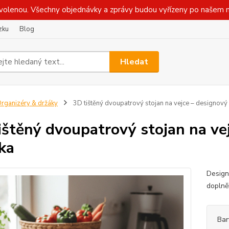
olenou. Všechny objednávky a zprávy budou vyřízeny po našem n
zku
Blog
Hledat
rganizéry & držáky
3D tištěný dvoupatrový stojan na vejce – designový 
ištěný dvoupatrový stojan na ve
čka
Design
doplně
Bar