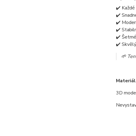
✔️ Každé 
✔️ Snadné
✔️ Modern
✔️ Stabil
✔️ Šetrné
✔️ Skvěl
🌱 Tent
Materiál
3D model
Nevystav