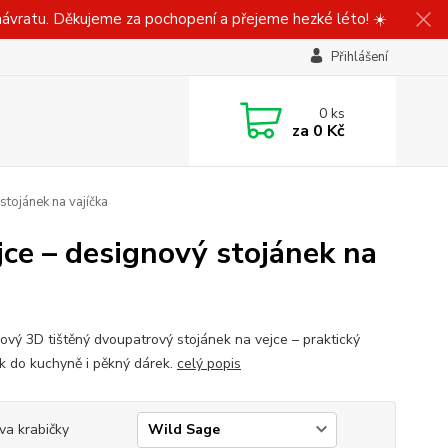
ávratu. Děkujeme za pochopení a přejeme hezké léto! ☀️
Přihlášení
0
ks
za
0 Kč
stojánek na vajíčka
jce – designový stojánek na
ový 3D tištěný dvoupatrový stojánek na vejce – praktický
k do kuchyně i pěkný dárek.
celý popis
va krabičky