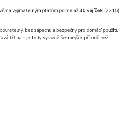
y dvěma vyjímatelným platům pojme až
30 vajíček
(2×15)
odbouratelný, bez zápachu a bezpečný pro domácí použití.
ová třtina – je tedy výrazně šetrnější k přírodě než