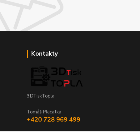
Kontakty
3DTiskTopla
Tomáš Placatka
+420 728 969 499
info@3dtisktopla-shop.cz