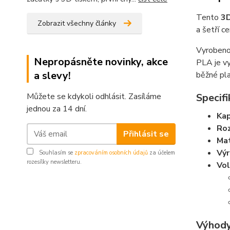
Tento
3D
Zobrazit všechny články
a šetří 
Vyroben
Nepropásněte novinky, akce
PLA je vy
a slevy!
běžné pla
Specifi
Můžete se kdykoli odhlásit. Zasíláme
jednou za 14 dní.
Kap
Ro
Přihlásit se
Mat
Vý
Souhlasím se
zpracováním osobních údajů
za účelem
rozesílky newsletteru.
Vol
Výhody