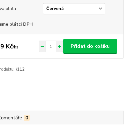
va plata
sme plátci DPH
9 Kč
Přidat do košíku
/
ks
roduktu:
/112
Komentáře
0