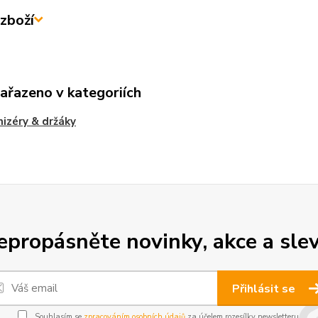
zboží
zařazeno v kategoriích
izéry & držáky
epropásněte novinky, akce a slev
Přihlásit se
Souhlasím se
zpracováním osobních údajů
za účelem rozesílky newsletteru.