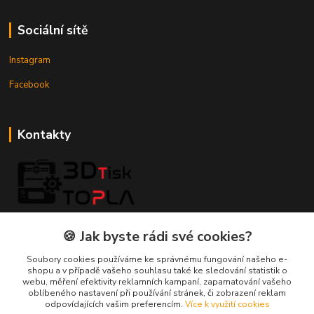
Sociální sítě
Instagram
Facebook
Kontakty
3DTiskTopla
🍪 Jak byste rádi své cookies?
Tomáš Placatka
Soubory cookies používáme ke správnému fungování našeho e-
+420 728 969 499
shopu a v případě vašeho souhlasu také ke sledování statistik o
webu, měření efektivity reklamních kampaní, zapamatování vašeho
oblíbeného nastavení při používání stránek, či zobrazení reklam
info@3dtisktopla-shop.cz
odpovídajících vašim preferencím.
Více k využití cookies