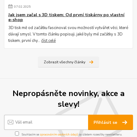
07
.
02
.
2025
Jak jsem začal s 3D tiskem: Od první tiskárny po vlastní
e-shop
3D tisk mě od začátku fascinoval svou možností vytvářet věci, které
dávají smysl. V tomto článku popisuji, jaké byly mé začátky s 3D
tiskem, první chy...
číst celé
Zobrazit všechny články
Nepropásněte novinky, akce a
slevy!
Přihlásit se
Souhlasím se
zpracováním osobních údajů
za účelem rozesílky newsletteru.