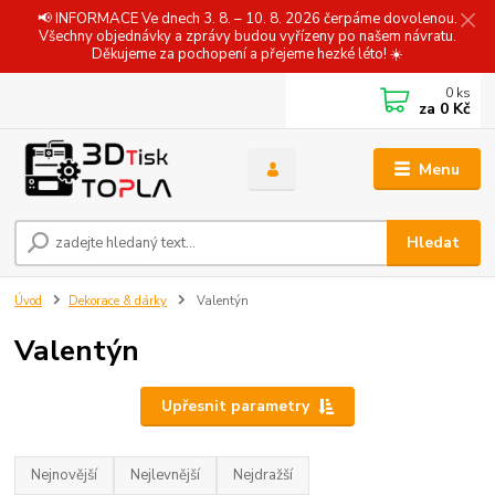
📢 INFORMACE Ve dnech 3. 8. – 10. 8. 2026 čerpáme dovolenou.
Všechny objednávky a zprávy budou vyřízeny po našem návratu.
Děkujeme za pochopení a přejeme hezké léto! ☀️
0
ks
za
0 Kč
Menu
Hledat
Úvod
Dekorace & dárky
Valentýn
Valentýn
Upřesnit parametry
Nejnovější
Nejlevnější
Nejdražší