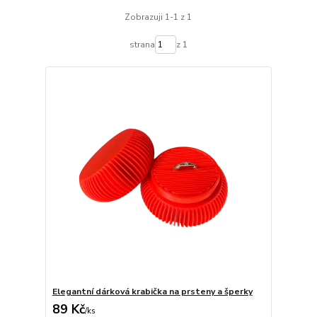
Zobrazuji 1-1 z 1
strana
z 1
Elegantní dárková krabička na prsteny a šperky
89 Kč
/
ks