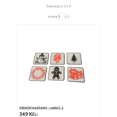
Zobrazuji 1-3 z 3
strana
z 1
Vánoční podtácky - sada č. 1
349 Kč
/
ks