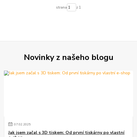
strana
z 1
Novinky z našeho blogu
07
.
02
.
2025
Jak jsem začal s 3D tiskem: Od první tiskárny po vlastní