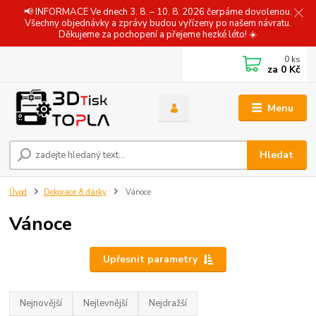
📢 INFORMACE Ve dnech 3. 8. – 10. 8. 2026 čerpáme dovolenou.
Všechny objednávky a zprávy budou vyřízeny po našem návratu.
Děkujeme za pochopení a přejeme hezké léto! ☀️
0
ks
za
0 Kč
Menu
Hledat
Úvod
Dekorace & dárky
Vánoce
Vánoce
Upřesnit parametry
Nejnovější
Nejlevnější
Nejdražší