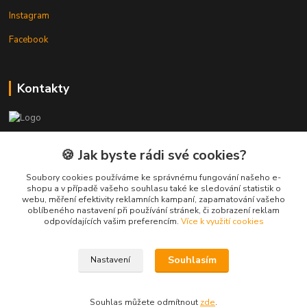
Instagram
Facebook
Kontakty
3DTiskTopla
🍪 Jak byste rádi své cookies?
Tomáš Placatka
Soubory cookies používáme ke správnému fungování našeho e-
+420 728 969 499
shopu a v případě vašeho souhlasu také ke sledování statistik o
webu, měření efektivity reklamních kampaní, zapamatování vašeho
oblíbeného nastavení při používání stránek, či zobrazení reklam
info@3dtisktopla-shop.cz
odpovídajících vašim preferencím.
Více k využití cookies
Souhlasím
Nastavení
Souhlas můžete odmítnout
zde
.