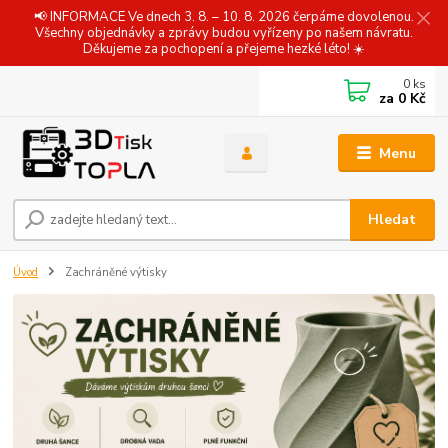
📢 INFORMACE Ve dnech 3. 8. – 10. 8. 2026 čerpáme dovolenou.
Všechny objednávky a zprávy budou vyřízeny po našem návratu.
Děkujeme za pochopení a přejeme hezké léto! ☀️
0
ks
za
0 Kč
Menu
Hledat
Úvod
Zachráněné výtisky