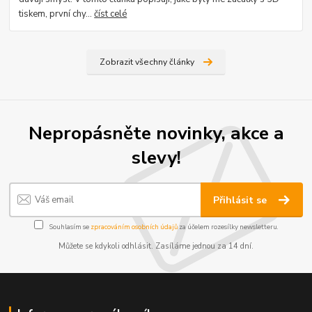
tiskem, první chy...
číst celé
Zobrazit všechny články
Nepropásněte novinky, akce a
slevy!
Přihlásit se
Souhlasím se
zpracováním osobních údajů
za účelem rozesílky newsletteru.
Můžete se kdykoli odhlásit. Zasíláme jednou za 14 dní.