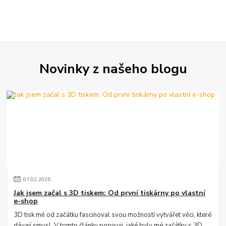
Novinky z našeho blogu
07
.
02
.
2025
Jak jsem začal s 3D tiskem: Od první tiskárny po vlastní
e-shop
3D tisk mě od začátku fascinoval svou možností vytvářet věci, které
dávají smysl. V tomto článku popisuji, jaké byly mé začátky s 3D