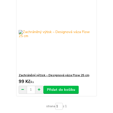
Zachráněný výtisk – Designová váza Flow 25 cm
99 Kč
/
ks
Přidat do košíku
strana
z 1