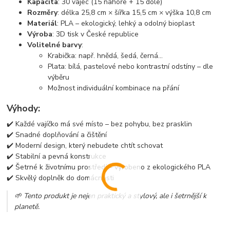
Kapacita
: 30 vajec (15 nahoře + 15 dole)
Rozměry
: délka 25,8 cm × šířka 15,5 cm × výška 10,8 cm
Materiál
: PLA – ekologický, lehký a odolný bioplast
Výroba
: 3D tisk v České republice
Volitelné barvy
:
Krabička: např. hnědá, šedá, černá...
Plata: bílá, pastelové nebo kontrastní odstíny – dle
výběru
Možnost individuální kombinace na přání
Výhody:
✔️ Každé vajíčko má své místo – bez pohybu, bez prasklin
✔️ Snadné doplňování a čištění
✔️ Moderní design, který nebudete chtít schovat
✔️ Stabilní a pevná konstrukce
✔️ Šetrné k životnímu prostředí – vyrobeno z ekologického PLA
✔️ Skvělý doplněk do domácnosti
🌱 Tento produkt je nejen praktický a stylový, ale i šetrnější k
planetě.