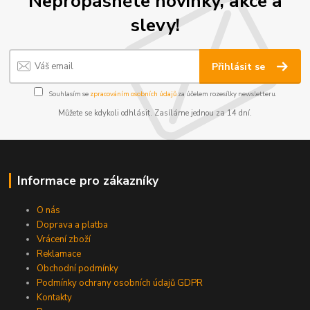
Nepropásněte novinky, akce a
slevy!
Přihlásit se
Souhlasím se
zpracováním osobních údajů
za účelem rozesílky newsletteru.
Můžete se kdykoli odhlásit. Zasíláme jednou za 14 dní.
Informace pro zákazníky
O nás
Doprava a platba
Vrácení zboží
Reklamace
Obchodní podmínky
Podmínky ochrany osobních údajů GDPR
Kontakty