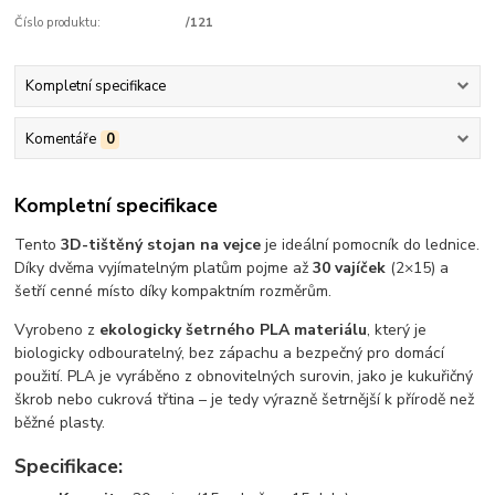
Číslo produktu:
/121
Kompletní specifikace
Komentáře
0
Kompletní specifikace
Tento
3D-tištěný stojan na vejce
je ideální pomocník do lednice.
Díky dvěma vyjímatelným platům pojme až
30 vajíček
(2×15) a
šetří cenné místo díky kompaktním rozměrům.
Vyrobeno z
ekologicky šetrného PLA materiálu
, který je
biologicky odbouratelný, bez zápachu a bezpečný pro domácí
použití. PLA je vyráběno z obnovitelných surovin, jako je kukuřičný
škrob nebo cukrová třtina – je tedy výrazně šetrnější k přírodě než
běžné plasty.
Specifikace: