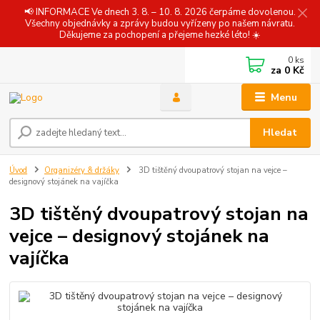
📢 INFORMACE Ve dnech 3. 8. – 10. 8. 2026 čerpáme dovolenou.
Všechny objednávky a zprávy budou vyřízeny po našem návratu.
Děkujeme za pochopení a přejeme hezké léto! ☀️
0
ks
za
0 Kč
Menu
Hledat
Úvod
Organizéry & držáky
3D tištěný dvoupatrový stojan na vejce –
designový stojánek na vajíčka
3D tištěný dvoupatrový stojan na
vejce – designový stojánek na
vajíčka