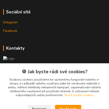
Sociální sítě
Instagram
Facebook
Kontakty
3DTiskTopla
🍪 Jak byste rádi své cookies?
Tomáš Placatka
Soubory cookies používáme ke správnému fungování našeho e-
+420 728 969 499
shopu a v případě vašeho souhlasu také ke sledování statistik o
webu, měření efektivity reklamních kampaní, zapamatování vašeho
oblíbeného nastavení při používání stránek, či zobrazení reklam
info@3dtisktopla-shop.cz
odpovídajících vašim preferencím.
Více k využití cookies
Souhlasím
Nastavení