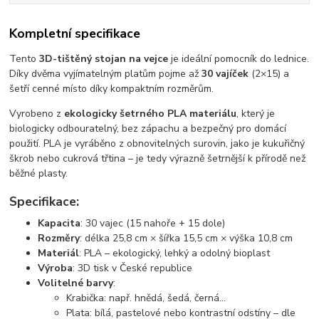
Kompletní specifikace
Tento
3D-tištěný stojan na vejce
je ideální pomocník do lednice.
Díky dvěma vyjímatelným platům pojme až
30 vajíček
(2×15) a
šetří cenné místo díky kompaktním rozměrům.
Vyrobeno z
ekologicky šetrného PLA materiálu
, který je
biologicky odbouratelný, bez zápachu a bezpečný pro domácí
použití. PLA je vyráběno z obnovitelných surovin, jako je kukuřičný
škrob nebo cukrová třtina – je tedy výrazně šetrnější k přírodě než
běžné plasty.
Specifikace:
Kapacita
: 30 vajec (15 nahoře + 15 dole)
Rozměry
: délka 25,8 cm × šířka 15,5 cm × výška 10,8 cm
Materiál
: PLA – ekologický, lehký a odolný bioplast
Výroba
: 3D tisk v České republice
Volitelné barvy
:
Krabička: např. hnědá, šedá, černá...
Plata: bílá, pastelové nebo kontrastní odstíny – dle