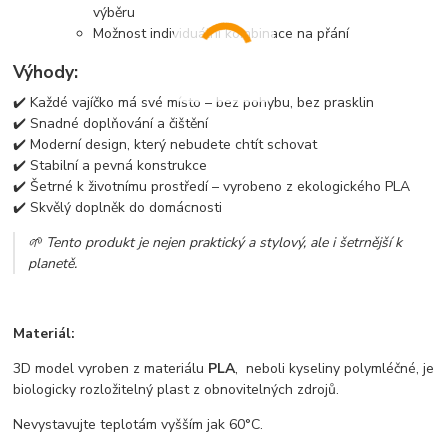
výběru
Možnost individuální kombinace na přání
Výhody:
✔️ Každé vajíčko má své místo – bez pohybu, bez prasklin
✔️ Snadné doplňování a čištění
✔️ Moderní design, který nebudete chtít schovat
✔️ Stabilní a pevná konstrukce
✔️ Šetrné k životnímu prostředí – vyrobeno z ekologického PLA
✔️ Skvělý doplněk do domácnosti
🌱 Tento produkt je nejen praktický a stylový, ale i šetrnější k
planetě.
Materiál:
3D model vyroben z materiálu
PLA
, neboli kyseliny polymléčné, je
biologicky rozložitelný plast z obnovitelných zdrojů.
Nevystavujte teplotám vyšším jak 60°C.