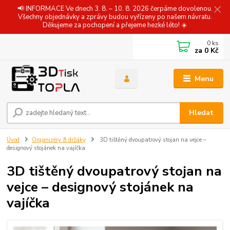
📢 INFORMACE Ve dnech 3. 8. – 10. 8. 2026 čerpáme dovolenou.
Všechny objednávky a zprávy budou vyřízeny po našem návratu.
Děkujeme za pochopení a přejeme hezké léto! ☀️
0
ks
za
0 Kč
Menu
Hledat
Úvod
Organizéry & držáky
3D tištěný dvoupatrový stojan na vejce –
designový stojánek na vajíčka
3D tištěný dvoupatrový stojan na
vejce – designový stojánek na
vajíčka