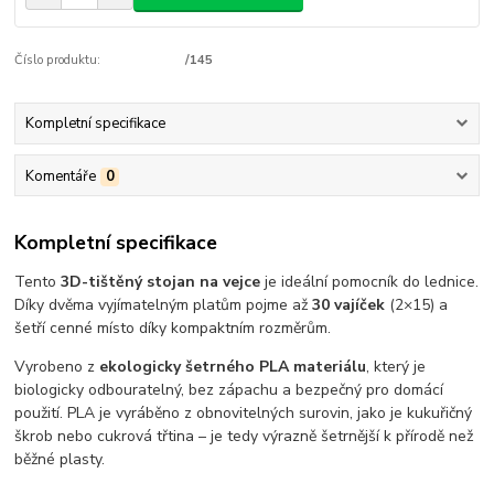
Číslo produktu:
/145
Kompletní specifikace
Komentáře
0
Kompletní specifikace
Tento
3D-tištěný stojan na vejce
je ideální pomocník do lednice.
Díky dvěma vyjímatelným platům pojme až
30 vajíček
(2×15) a
šetří cenné místo díky kompaktním rozměrům.
Vyrobeno z
ekologicky šetrného PLA materiálu
, který je
biologicky odbouratelný, bez zápachu a bezpečný pro domácí
použití. PLA je vyráběno z obnovitelných surovin, jako je kukuřičný
škrob nebo cukrová třtina – je tedy výrazně šetrnější k přírodě než
běžné plasty.