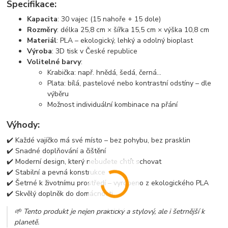
Specifikace:
Kapacita
: 30 vajec (15 nahoře + 15 dole)
Rozměry
: délka 25,8 cm × šířka 15,5 cm × výška 10,8 cm
Materiál
: PLA – ekologický, lehký a odolný bioplast
Výroba
: 3D tisk v České republice
Volitelné barvy
:
Krabička: např. hnědá, šedá, černá...
Plata: bílá, pastelové nebo kontrastní odstíny – dle
výběru
Možnost individuální kombinace na přání
Výhody:
✔️ Každé vajíčko má své místo – bez pohybu, bez prasklin
✔️ Snadné doplňování a čištění
✔️ Moderní design, který nebudete chtít schovat
✔️ Stabilní a pevná konstrukce
✔️ Šetrné k životnímu prostředí – vyrobeno z ekologického PLA
✔️ Skvělý doplněk do domácnosti
🌱 Tento produkt je nejen praktický a stylový, ale i šetrnější k
planetě.