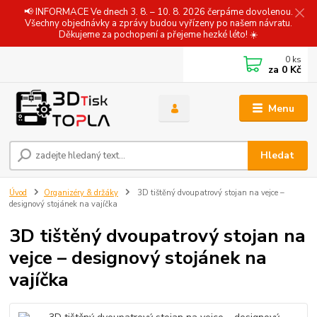
📢 INFORMACE Ve dnech 3. 8. – 10. 8. 2026 čerpáme dovolenou.
Všechny objednávky a zprávy budou vyřízeny po našem návratu.
Děkujeme za pochopení a přejeme hezké léto! ☀️
0
ks
za
0 Kč
Menu
Hledat
Úvod
Organizéry & držáky
3D tištěný dvoupatrový stojan na vejce –
designový stojánek na vajíčka
3D tištěný dvoupatrový stojan na
vejce – designový stojánek na
vajíčka