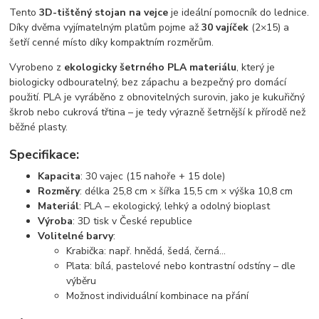
Tento
3D-tištěný stojan na vejce
je ideální pomocník do lednice.
Díky dvěma vyjímatelným platům pojme až
30 vajíček
(2×15) a
šetří cenné místo díky kompaktním rozměrům.
Vyrobeno z
ekologicky šetrného PLA materiálu
, který je
biologicky odbouratelný, bez zápachu a bezpečný pro domácí
použití. PLA je vyráběno z obnovitelných surovin, jako je kukuřičný
škrob nebo cukrová třtina – je tedy výrazně šetrnější k přírodě než
běžné plasty.
Specifikace:
Kapacita
: 30 vajec (15 nahoře + 15 dole)
Rozměry
: délka 25,8 cm × šířka 15,5 cm × výška 10,8 cm
Materiál
: PLA – ekologický, lehký a odolný bioplast
Výroba
: 3D tisk v České republice
Volitelné barvy
:
Krabička: např. hnědá, šedá, černá...
Plata: bílá, pastelové nebo kontrastní odstíny – dle
výběru
Možnost individuální kombinace na přání