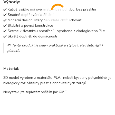
Výhody:
✔️ Každé vajíčko má své místo – bez pohybu, bez prasklin
✔️ Snadné doplňování a čištění
✔️ Moderní design, který nebudete chtít schovat
✔️ Stabilní a pevná konstrukce
✔️ Šetrné k životnímu prostředí – vyrobeno z ekologického PLA
✔️ Skvělý doplněk do domácnosti
🌱 Tento produkt je nejen praktický a stylový, ale i šetrnější k
planetě.
Materiál:
3D model vyroben z materiálu
PLA
, neboli kyseliny polymléčné, je
biologicky rozložitelný plast z obnovitelných zdrojů.
Nevystavujte teplotám vyšším jak 60°C.