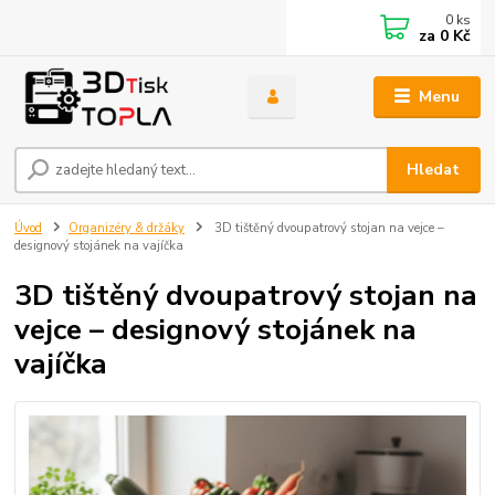
0
ks
za
0 Kč
Menu
Hledat
Úvod
Organizéry & držáky
3D tištěný dvoupatrový stojan na vejce –
designový stojánek na vajíčka
3D tištěný dvoupatrový stojan na
vejce – designový stojánek na
vajíčka