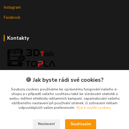
Instagram
Facebook
Kontakty
3DTiskTopla
🍪 Jak byste rádi své cookies?
Tomáš Placatka
Soubory cookies používáme ke správnému fungování našeho e-
+420 728 969 499
shopu a v případě vašeho souhlasu také ke sledování statistik o
webu, měření efektivity reklamních kampaní, zapamatování vašeho
oblíbeného nastavení při používání stránek, či zobrazení reklam
info@3dtisktopla-shop.cz
odpovídajících vašim preferencím.
Více k využití cookies
Souhlasím
Nastavení