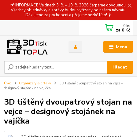
📢 INFORMACE Ve dnech 3. 8. – 10. 8. 2026 čerpáme dovolenou.
Všechny objednávky a zprávy budou vyřízeny po našem návratu.
Děkujeme za pochopení a přejeme hezké léto! ☀️
0
ks
za
0 Kč
Menu
Hledat
Úvod
Organizéry & držáky
3D tištěný dvoupatrový stojan na vejce –
designový stojánek na vajíčka
3D tištěný dvoupatrový stojan na
vejce – designový stojánek na
vajíčka