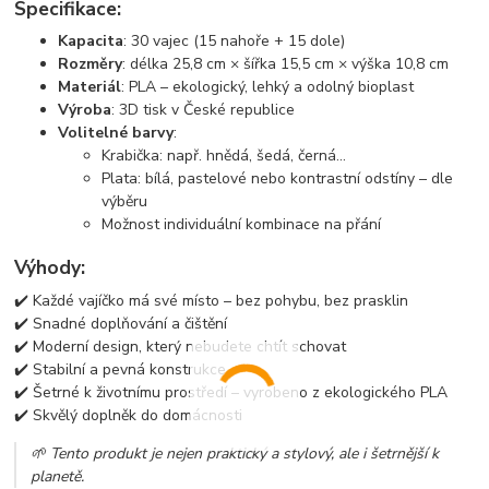
Specifikace:
Kapacita
: 30 vajec (15 nahoře + 15 dole)
Rozměry
: délka 25,8 cm × šířka 15,5 cm × výška 10,8 cm
Materiál
: PLA – ekologický, lehký a odolný bioplast
Výroba
: 3D tisk v České republice
Volitelné barvy
:
Krabička: např. hnědá, šedá, černá...
Plata: bílá, pastelové nebo kontrastní odstíny – dle
výběru
Možnost individuální kombinace na přání
Výhody:
✔️ Každé vajíčko má své místo – bez pohybu, bez prasklin
✔️ Snadné doplňování a čištění
✔️ Moderní design, který nebudete chtít schovat
✔️ Stabilní a pevná konstrukce
✔️ Šetrné k životnímu prostředí – vyrobeno z ekologického PLA
✔️ Skvělý doplněk do domácnosti
🌱 Tento produkt je nejen praktický a stylový, ale i šetrnější k
planetě.