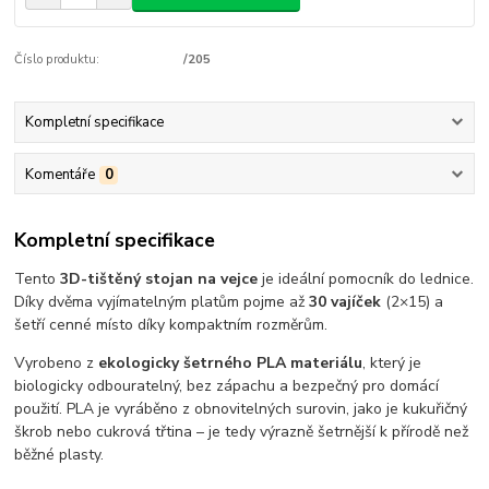
Číslo produktu:
/205
Kompletní specifikace
Komentáře
0
Kompletní specifikace
Tento
3D-tištěný stojan na vejce
je ideální pomocník do lednice.
Díky dvěma vyjímatelným platům pojme až
30 vajíček
(2×15) a
šetří cenné místo díky kompaktním rozměrům.
Vyrobeno z
ekologicky šetrného PLA materiálu
, který je
biologicky odbouratelný, bez zápachu a bezpečný pro domácí
použití. PLA je vyráběno z obnovitelných surovin, jako je kukuřičný
škrob nebo cukrová třtina – je tedy výrazně šetrnější k přírodě než
běžné plasty.