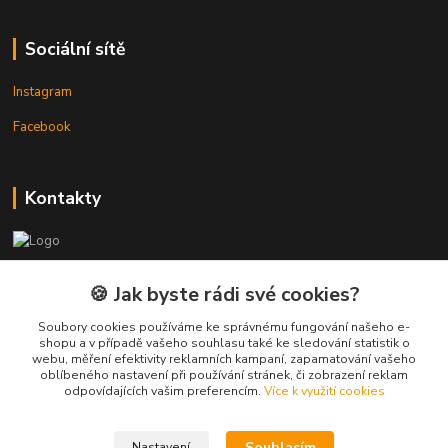
Sociální sítě
Instagram
Facebook
Kontakty
3DTiskTopla
🍪 Jak byste rádi své cookies?
Tomáš Placatka
Soubory cookies používáme ke správnému fungování našeho e-
+420 728 969 499
shopu a v případě vašeho souhlasu také ke sledování statistik o
webu, měření efektivity reklamních kampaní, zapamatování vašeho
oblíbeného nastavení při používání stránek, či zobrazení reklam
info@3dtisktopla-shop.cz
odpovídajících vašim preferencím.
Více k využití cookies
Souhlasím
Nastavení