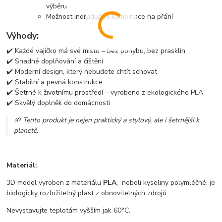
výběru
Možnost individuální kombinace na přání
Výhody:
✔️ Každé vajíčko má své místo – bez pohybu, bez prasklin
✔️ Snadné doplňování a čištění
✔️ Moderní design, který nebudete chtít schovat
✔️ Stabilní a pevná konstrukce
✔️ Šetrné k životnímu prostředí – vyrobeno z ekologického PLA
✔️ Skvělý doplněk do domácnosti
🌱 Tento produkt je nejen praktický a stylový, ale i šetrnější k
planetě.
Materiál:
3D model vyroben z materiálu
PLA
, neboli kyseliny polymléčné, je
biologicky rozložitelný plast z obnovitelných zdrojů.
Nevystavujte teplotám vyšším jak 60°C.