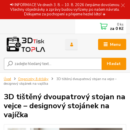
📢 INFORMACE Ve dnech 3. 8. – 10. 8. 2026 čerpáme dovolenou.
Všechny objednávky a zprávy budou vyřízeny po našem návratu.
Děkujeme za pochopení a přejeme hezké léto! ☀️
0
ks
za
0 Kč
Menu
Hledat
Úvod
Organizéry & držáky
3D tištěný dvoupatrový stojan na vejce –
designový stojánek na vajíčka
3D tištěný dvoupatrový stojan na
vejce – designový stojánek na
vajíčka