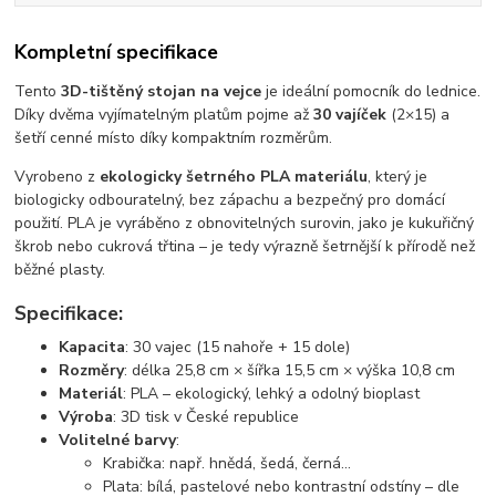
Kompletní specifikace
Tento
3D-tištěný stojan na vejce
je ideální pomocník do lednice.
Díky dvěma vyjímatelným platům pojme až
30 vajíček
(2×15) a
šetří cenné místo díky kompaktním rozměrům.
Vyrobeno z
ekologicky šetrného PLA materiálu
, který je
biologicky odbouratelný, bez zápachu a bezpečný pro domácí
použití. PLA je vyráběno z obnovitelných surovin, jako je kukuřičný
škrob nebo cukrová třtina – je tedy výrazně šetrnější k přírodě než
běžné plasty.
Specifikace:
Kapacita
: 30 vajec (15 nahoře + 15 dole)
Rozměry
: délka 25,8 cm × šířka 15,5 cm × výška 10,8 cm
Materiál
: PLA – ekologický, lehký a odolný bioplast
Výroba
: 3D tisk v České republice
Volitelné barvy
:
Krabička: např. hnědá, šedá, černá...
Plata: bílá, pastelové nebo kontrastní odstíny – dle