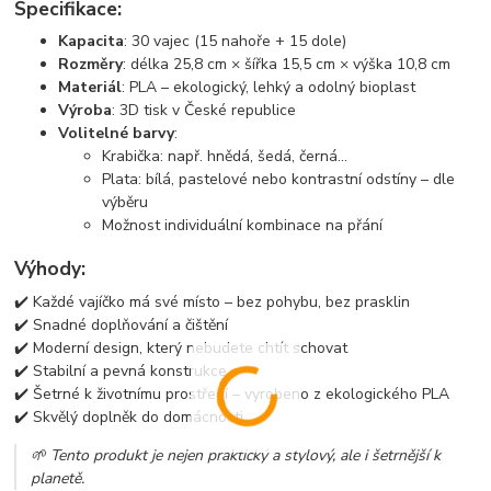
Specifikace:
Kapacita
: 30 vajec (15 nahoře + 15 dole)
Rozměry
: délka 25,8 cm × šířka 15,5 cm × výška 10,8 cm
Materiál
: PLA – ekologický, lehký a odolný bioplast
Výroba
: 3D tisk v České republice
Volitelné barvy
:
Krabička: např. hnědá, šedá, černá...
Plata: bílá, pastelové nebo kontrastní odstíny – dle
výběru
Možnost individuální kombinace na přání
Výhody:
✔️ Každé vajíčko má své místo – bez pohybu, bez prasklin
✔️ Snadné doplňování a čištění
✔️ Moderní design, který nebudete chtít schovat
✔️ Stabilní a pevná konstrukce
✔️ Šetrné k životnímu prostředí – vyrobeno z ekologického PLA
✔️ Skvělý doplněk do domácnosti
🌱 Tento produkt je nejen praktický a stylový, ale i šetrnější k
planetě.