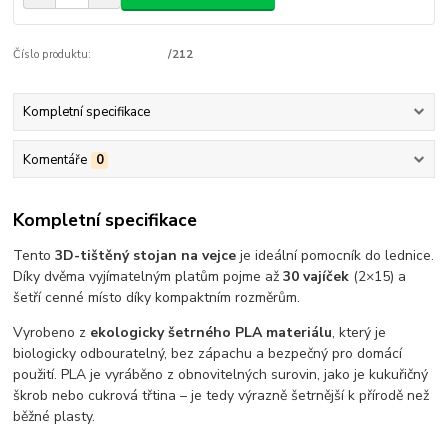
Číslo produktu:
/212
Kompletní specifikace
Komentáře
0
Kompletní specifikace
Tento
3D-tištěný stojan na vejce
je ideální pomocník do lednice.
Díky dvěma vyjímatelným platům pojme až
30 vajíček
(2×15) a
šetří cenné místo díky kompaktním rozměrům.
Vyrobeno z
ekologicky šetrného PLA materiálu
, který je
biologicky odbouratelný, bez zápachu a bezpečný pro domácí
použití. PLA je vyráběno z obnovitelných surovin, jako je kukuřičný
škrob nebo cukrová třtina – je tedy výrazně šetrnější k přírodě než
běžné plasty.