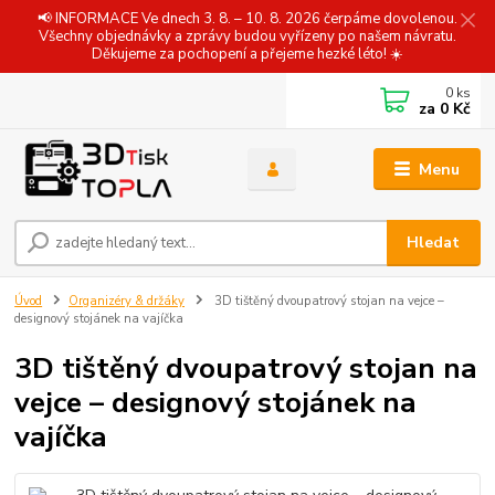
📢 INFORMACE Ve dnech 3. 8. – 10. 8. 2026 čerpáme dovolenou.
Všechny objednávky a zprávy budou vyřízeny po našem návratu.
Děkujeme za pochopení a přejeme hezké léto! ☀️
0
ks
za
0 Kč
Menu
Hledat
Úvod
Organizéry & držáky
3D tištěný dvoupatrový stojan na vejce –
designový stojánek na vajíčka
3D tištěný dvoupatrový stojan na
vejce – designový stojánek na
vajíčka