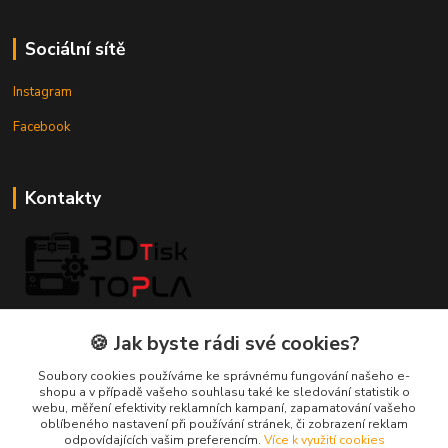
Sociální sítě
Instagram
Facebook
Kontakty
3DTiskTopla
🍪 Jak byste rádi své cookies?
Tomáš Placatka
Soubory cookies používáme ke správnému fungování našeho e-
+420 728 969 499
shopu a v případě vašeho souhlasu také ke sledování statistik o
webu, měření efektivity reklamních kampaní, zapamatování vašeho
oblíbeného nastavení při používání stránek, či zobrazení reklam
info@3dtisktopla-shop.cz
odpovídajících vašim preferencím.
Více k využití cookies