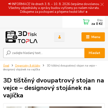
📢 INFORMACE Ve dnech 3. 8. – 10. 8. 2026 čerpáme dovolenou.
Všechny objednávky a zprávy budou vyřízeny po našem návratu.
Děkujeme za pochopení a přejeme hezké léto! ☀️
0
ks
za
0 Kč
Menu
Hledat
Úvod
Organizéry & držáky
3D tištěný dvoupatrový stojan na vejce –
designový stojánek na vajíčka
3D tištěný dvoupatrový stojan na
vejce – designový stojánek na
vajíčka