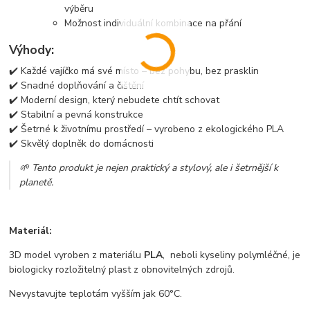
výběru
Možnost individuální kombinace na přání
Výhody:
✔️ Každé vajíčko má své místo – bez pohybu, bez prasklin
✔️ Snadné doplňování a čištění
✔️ Moderní design, který nebudete chtít schovat
✔️ Stabilní a pevná konstrukce
✔️ Šetrné k životnímu prostředí – vyrobeno z ekologického PLA
✔️ Skvělý doplněk do domácnosti
🌱 Tento produkt je nejen praktický a stylový, ale i šetrnější k
planetě.
Materiál:
3D model vyroben z materiálu
PLA
, neboli kyseliny polymléčné, je
biologicky rozložitelný plast z obnovitelných zdrojů.
Nevystavujte teplotám vyšším jak 60°C.