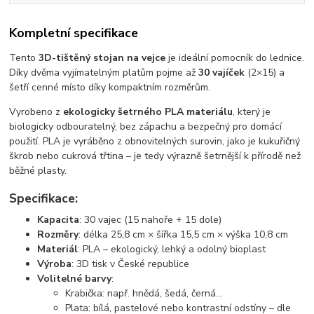
Kompletní specifikace
Tento
3D-tištěný stojan na vejce
je ideální pomocník do lednice.
Díky dvěma vyjímatelným platům pojme až
30 vajíček
(2×15) a
šetří cenné místo díky kompaktním rozměrům.
Vyrobeno z
ekologicky šetrného PLA materiálu
, který je
biologicky odbouratelný, bez zápachu a bezpečný pro domácí
použití. PLA je vyráběno z obnovitelných surovin, jako je kukuřičný
škrob nebo cukrová třtina – je tedy výrazně šetrnější k přírodě než
běžné plasty.
Specifikace:
Kapacita
: 30 vajec (15 nahoře + 15 dole)
Rozměry
: délka 25,8 cm × šířka 15,5 cm × výška 10,8 cm
Materiál
: PLA – ekologický, lehký a odolný bioplast
Výroba
: 3D tisk v České republice
Volitelné barvy
:
Krabička: např. hnědá, šedá, černá...
Plata: bílá, pastelové nebo kontrastní odstíny – dle