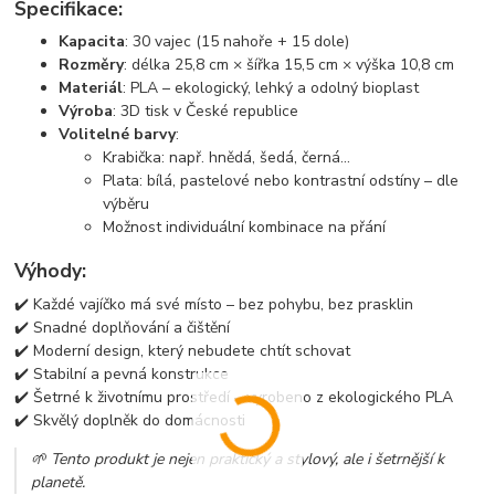
Specifikace:
Kapacita
: 30 vajec (15 nahoře + 15 dole)
Rozměry
: délka 25,8 cm × šířka 15,5 cm × výška 10,8 cm
Materiál
: PLA – ekologický, lehký a odolný bioplast
Výroba
: 3D tisk v České republice
Volitelné barvy
:
Krabička: např. hnědá, šedá, černá...
Plata: bílá, pastelové nebo kontrastní odstíny – dle
výběru
Možnost individuální kombinace na přání
Výhody:
✔️ Každé vajíčko má své místo – bez pohybu, bez prasklin
✔️ Snadné doplňování a čištění
✔️ Moderní design, který nebudete chtít schovat
✔️ Stabilní a pevná konstrukce
✔️ Šetrné k životnímu prostředí – vyrobeno z ekologického PLA
✔️ Skvělý doplněk do domácnosti
🌱 Tento produkt je nejen praktický a stylový, ale i šetrnější k
planetě.