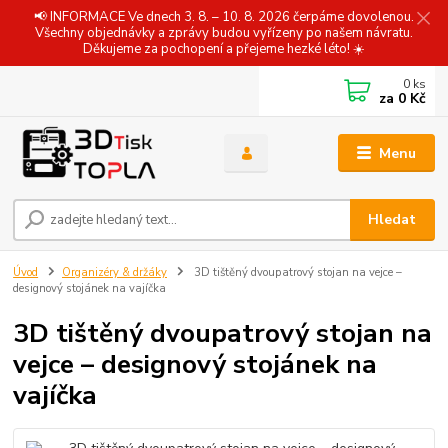
📢 INFORMACE Ve dnech 3. 8. – 10. 8. 2026 čerpáme dovolenou.
Všechny objednávky a zprávy budou vyřízeny po našem návratu.
Děkujeme za pochopení a přejeme hezké léto! ☀️
0
ks
za
0 Kč
Menu
Hledat
Úvod
Organizéry & držáky
3D tištěný dvoupatrový stojan na vejce –
designový stojánek na vajíčka
3D tištěný dvoupatrový stojan na
vejce – designový stojánek na
vajíčka