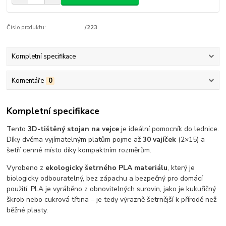
Číslo produktu:
/223
Kompletní specifikace
Komentáře
0
Kompletní specifikace
Tento
3D-tištěný stojan na vejce
je ideální pomocník do lednice.
Díky dvěma vyjímatelným platům pojme až
30 vajíček
(2×15) a
šetří cenné místo díky kompaktním rozměrům.
Vyrobeno z
ekologicky šetrného PLA materiálu
, který je
biologicky odbouratelný, bez zápachu a bezpečný pro domácí
použití. PLA je vyráběno z obnovitelných surovin, jako je kukuřičný
škrob nebo cukrová třtina – je tedy výrazně šetrnější k přírodě než
běžné plasty.