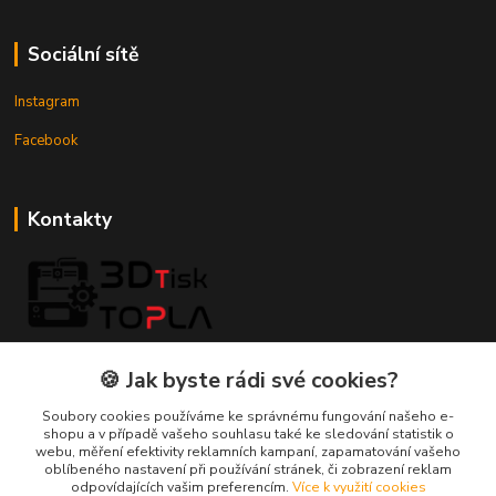
Sociální sítě
Instagram
Facebook
Kontakty
3DTiskTopla
🍪 Jak byste rádi své cookies?
Tomáš Placatka
Soubory cookies používáme ke správnému fungování našeho e-
+420 728 969 499
shopu a v případě vašeho souhlasu také ke sledování statistik o
webu, měření efektivity reklamních kampaní, zapamatování vašeho
oblíbeného nastavení při používání stránek, či zobrazení reklam
info@3dtisktopla-shop.cz
odpovídajících vašim preferencím.
Více k využití cookies