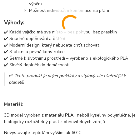
výběru
Možnost individuální kombinace na přání
Výhody:
✔️ Každé vajíčko má své místo – bez pohybu, bez prasklin
✔️ Snadné doplňování a čištění
✔️ Moderní design, který nebudete chtít schovat
✔️ Stabilní a pevná konstrukce
✔️ Šetrné k životnímu prostředí – vyrobeno z ekologického PLA
✔️ Skvělý doplněk do domácnosti
🌱 Tento produkt je nejen praktický a stylový, ale i šetrnější k
planetě.
Materiál:
3D model vyroben z materiálu
PLA
, neboli kyseliny polymléčné, je
biologicky rozložitelný plast z obnovitelných zdrojů.
Nevystavujte teplotám vyšším jak 60°C.