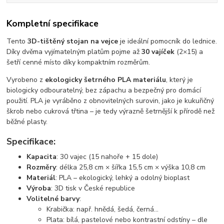
Kompletní specifikace
Tento
3D-tištěný stojan na vejce
je ideální pomocník do lednice.
Díky dvěma vyjímatelným platům pojme až
30 vajíček
(2×15) a
šetří cenné místo díky kompaktním rozměrům.
Vyrobeno z
ekologicky šetrného PLA materiálu
, který je
biologicky odbouratelný, bez zápachu a bezpečný pro domácí
použití. PLA je vyráběno z obnovitelných surovin, jako je kukuřičný
škrob nebo cukrová třtina – je tedy výrazně šetrnější k přírodě než
běžné plasty.
Specifikace:
Kapacita
: 30 vajec (15 nahoře + 15 dole)
Rozměry
: délka 25,8 cm × šířka 15,5 cm × výška 10,8 cm
Materiál
: PLA – ekologický, lehký a odolný bioplast
Výroba
: 3D tisk v České republice
Volitelné barvy
:
Krabička: např. hnědá, šedá, černá...
Plata: bílá, pastelové nebo kontrastní odstíny – dle