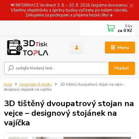
📢 INFORMACE Ve dnech 3. 8. – 10. 8. 2026 čerpáme dovolenou.
Všechny objednávky a zprávy budou vyřízeny po našem návratu.
Děkujeme za pochopení a přejeme hezké léto! ☀️
0
ks
za
0 Kč
Menu
Hledat
Úvod
Organizéry & držáky
3D tištěný dvoupatrový stojan na vejce –
designový stojánek na vajíčka
3D tištěný dvoupatrový stojan na
vejce – designový stojánek na
vajíčka