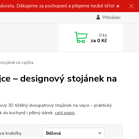
ávratu. Děkujeme za pochopení a přejeme hezké léto! ☀️
Přihlášení
0
ks
za
0 Kč
stojánek na vajíčka
jce – designový stojánek na
ový 3D tištěný dvoupatrový stojánek na vejce – praktický
k do kuchyně i pěkný dárek.
celý popis
va krabičky