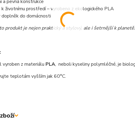
ní a pevná konstrukce
 k životnímu prostředí – vyrobeno z ekologického PLA
ý doplněk do domácnosti
o produkt je nejen praktický a stylový, ale i šetrnější k planetě
:
 vyroben z materiálu
PLA
, neboli kyseliny polymléčné, je biolo
ujte teplotám vyšším jak 60°C.
zboží