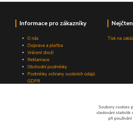
Informace pro zákazníky
Nejčten
O nás
Tisk na zaká
Doprava a platba
Vrácení zboží
Reklamace
Obchodní podmínky
Podmínky ochrany osobních údajů
GDPR
Kontakty
Recenze
Soubory cookies 
sledování statisti
při používání