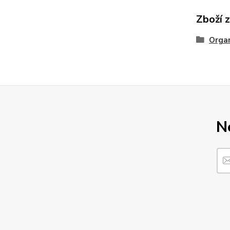
Zboží 
Organ
N