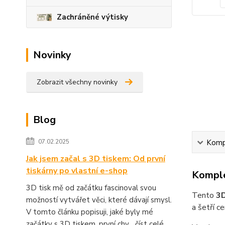
Zachráněné výtisky
Novinky
Zobrazit všechny novinky
Blog
Kompl
07.02.2025
Jak jsem začal s 3D tiskem: Od první
tiskárny po vlastní e-shop
Komple
3D tisk mě od začátku fascinoval svou
Tento
3D
možností vytvářet věci, které dávají smysl.
a šetří 
V tomto článku popisuji, jaké byly mé
začátky s 3D tiskem, první chy...
číst celé