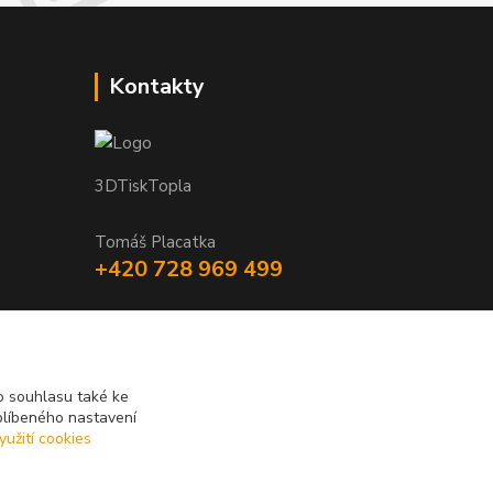
Kontakty
3DTiskTopla
Tomáš Placatka
+420 728 969 499
info@3dtisktopla-shop.cz
 souhlasu také ke
blíbeného nastavení
yužití cookies