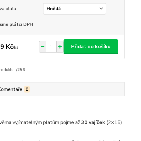
va plata
sme plátci DPH
9 Kč
Přidat do košíku
/
ks
roduktu:
/256
Komentáře
0
y dvěma vyjímatelným platům pojme až
30 vajíček
(2×15)