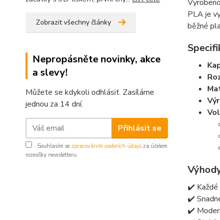
Vyroben
PLA je vy
Zobrazit všechny články
běžné pla
Specifi
Nepropásněte novinky, akce
Kap
a slevy!
Ro
Mat
Můžete se kdykoli odhlásit. Zasíláme
Vý
jednou za 14 dní.
Vol
Přihlásit se
Souhlasím se
zpracováním osobních údajů
za účelem
rozesílky newsletteru.
Výhody
✔️ Každé 
✔️ Snadné
✔️ Modern