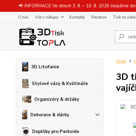
📢 INFORMACE Ve dnech 3. 8. – 10. 8. 2026 čerpáme dov
O nás
Vše o nákupu
Kontakty
Recenze
Tisk na zaká
Úvod
O
3D Litofanie
3D t
Stylové vázy & Květináče
vají
Organizéry & držáky
Dekorace & dárky
Doplňky pro Parkside