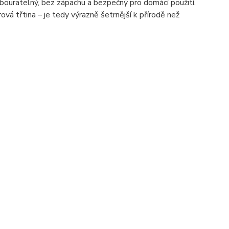
odbouratelný, bez zápachu a bezpečný pro domácí použití.
ová třtina – je tedy výrazně šetrnější k přírodě než