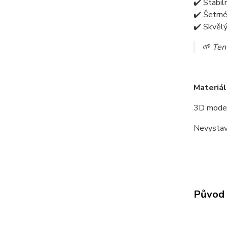
✔️ Stabil
✔️ Šetrné
✔️ Skvěl
🌱 Tent
Materiál
3D model
Nevystav
Původ 