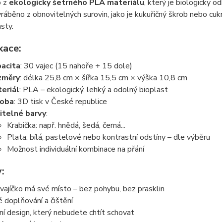
o z
ekologicky šetrného PLA materiálu
, který je biologicky 
ráběno z obnovitelných surovin, jako je kukuřičný škrob nebo cukr
sty.
kace:
acita
: 30 vajec (15 nahoře + 15 dole)
změry
: délka 25,8 cm × šířka 15,5 cm × výška 10,8 cm
eriál
: PLA – ekologický, lehký a odolný bioplast
roba
: 3D tisk v České republice
itelné barvy
:
Krabička: např. hnědá, šedá, černá...
Plata: bílá, pastelové nebo kontrastní odstíny – dle výběru
Možnost individuální kombinace na přání
:
vajíčko má své místo – bez pohybu, bez prasklin
 doplňování a čištění
í design, který nebudete chtít schovat