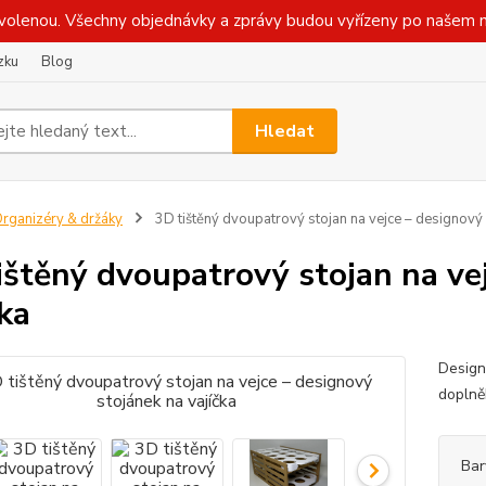
olenou. Všechny objednávky a zprávy budou vyřízeny po našem n
zku
Blog
Hledat
rganizéry & držáky
3D tištěný dvoupatrový stojan na vejce – designový 
ištěný dvoupatrový stojan na ve
čka
Design
doplně
Bar