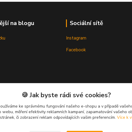
ější na blogu
Sociální sítě
zku
Instagram
Facebook
🍪 Jak byste rádi své cookies?
používáme ke správnému fungování našeho e-shopu a v případě vašeho
k o webu, měření efektivity reklamních kampaní, zapamatování vašeho o
 stránek, či zobrazení reklam odpovídajících vašim preferencím.
Více k v