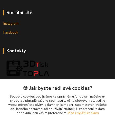
Sociální sítě
Instagram
Facebook
Kontakty
3DTiskTopla
🍪 Jak byste rádi své cookies?
Tomáš Placatka
Soubory cookies používáme ke správnému fungování našeho e-
+420 728 969 499
shopu a v případě vašeho souhlasu také ke sledování statistik o
webu, měření efektivity reklamních kampaní, zapamatování vašeho
oblíbeného nastavení při používání stránek, či zobrazení reklam
info@3dtisktopla-shop.cz
odpovídajících vašim preferencím.
Více k využití cookies