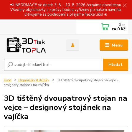
📢 INFORMACE Ve dnech 3. 8. – 10. 8. 2026 čerpáme dovolenou.
Všechny objednávky a zprávy budou vyřízeny po našem návratu.
Děkujeme za pochopení a přejeme hezké léto! ☀️
0
ks
za
0 Kč
Menu
Hledat
Úvod
Organizéry & držáky
3D tištěný dvoupatrový stojan na vejce –
designový stojánek na vajíčka
3D tištěný dvoupatrový stojan na
vejce – designový stojánek na
vajíčka