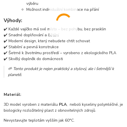
výběru
Možnost individuální kombinace na přání
Výhody:
✔️ Každé vajíčko má své místo – bez pohybu, bez prasklin
✔️ Snadné doplňování a čištění
✔️ Moderní design, který nebudete chtít schovat
✔️ Stabilní a pevná konstrukce
✔️ Šetrné k životnímu prostředí – vyrobeno z ekologického PLA
✔️ Skvělý doplněk do domácnosti
🌱 Tento produkt je nejen praktický a stylový, ale i šetrnější k
planetě.
Materiál:
3D model vyroben z materiálu
PLA
, neboli kyseliny polymléčné, je
biologicky rozložitelný plast z obnovitelných zdrojů.
Nevystavujte teplotám vyšším jak 60°C.