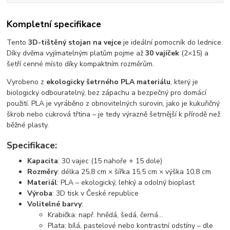
Kompletní specifikace
Tento
3D-tištěný stojan na vejce
je ideální pomocník do lednice.
Díky dvěma vyjímatelným platům pojme až
30 vajíček
(2×15) a
šetří cenné místo díky kompaktním rozměrům.
Vyrobeno z
ekologicky šetrného PLA materiálu
, který je
biologicky odbouratelný, bez zápachu a bezpečný pro domácí
použití. PLA je vyráběno z obnovitelných surovin, jako je kukuřičný
škrob nebo cukrová třtina – je tedy výrazně šetrnější k přírodě než
běžné plasty.
Specifikace:
Kapacita
: 30 vajec (15 nahoře + 15 dole)
Rozměry
: délka 25,8 cm × šířka 15,5 cm × výška 10,8 cm
Materiál
: PLA – ekologický, lehký a odolný bioplast
Výroba
: 3D tisk v České republice
Volitelné barvy
:
Krabička: např. hnědá, šedá, černá...
Plata: bílá, pastelové nebo kontrastní odstíny – dle