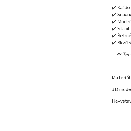
✔️ Každé 
✔️ Snadné
✔️ Modern
✔️ Stabil
✔️ Šetrné
✔️ Skvěl
🌱 Tent
Materiál
3D model
Nevystav