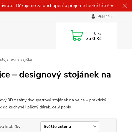
ávratu. Děkujeme za pochopení a přejeme hezké léto! ☀️
Přihlášení
0
ks
za
0 Kč
stojánek na vajíčka
jce – designový stojánek na
ový 3D tištěný dvoupatrový stojánek na vejce – praktický
k do kuchyně i pěkný dárek.
celý popis
va krabičky