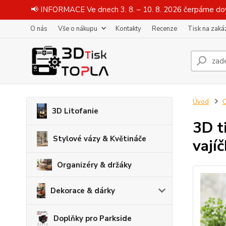
📢 INFORMACE Ve dnech 3. 8. – 10. 8. 2026 čerpáme dov
O nás
Vše o nákupu
Kontakty
Recenze
Tisk na zaká
Úvod
O
3D Litofanie
3D t
Stylové vázy & Květináče
vají
Organizéry & držáky
Dekorace & dárky
Doplňky pro Parkside