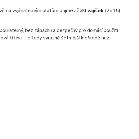
y dvěma vyjímatelným platům pojme až
30 vajíček
(2×15)
odbouratelný, bez zápachu a bezpečný pro domácí použití.
ová třtina – je tedy výrazně šetrnější k přírodě než