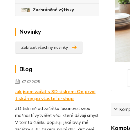
Zachráněné výtisky
Novinky
Zobrazit všechny novinky
Blog
07.02.2025
Jak jsem začal s 3D tiskem: Od první
tiskárny po vlastní e-shop
3D tisk mě od začátku fascinoval svou
Kompl
možností vytvářet věci, které dávají smysl.
V tomto článku popisuji, jaké byly mé
Komple
začátky s 3D tiskem, první chy...
číst celé