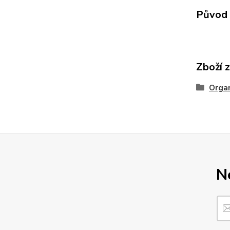
Původ 
Zboží 
Organ
N