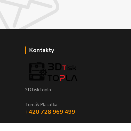
Kontakty
3DTiskTopla
Tomáš Placatka
+420 728 969 499
info@3dtisktopla-shop.cz