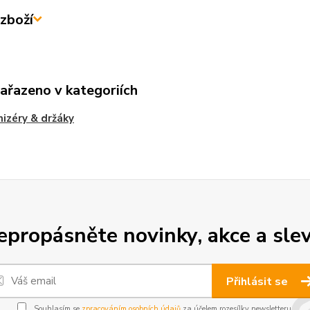
zboží
zařazeno v kategoriích
izéry & držáky
epropásněte novinky, akce a slev
Přihlásit se
Souhlasím se
zpracováním osobních údajů
za účelem rozesílky newsletteru.