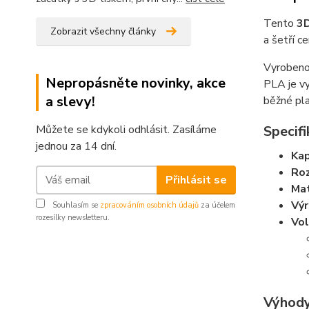
Tento
3D
Zobrazit všechny články
a šetří 
Vyroben
Nepropásněte novinky, akce
PLA je vy
a slevy!
běžné pla
Specifi
Můžete se kdykoli odhlásit. Zasíláme
jednou za 14 dní.
Kap
Ro
Přihlásit se
Mat
Vý
Souhlasím se
zpracováním osobních údajů
za účelem
rozesílky newsletteru.
Vol
Výhody