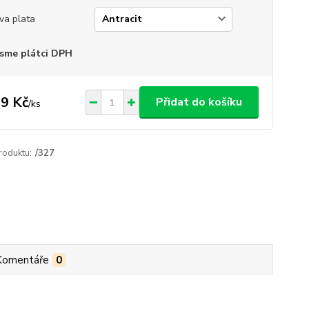
va plata
sme plátci DPH
9 Kč
Přidat do košíku
/
ks
roduktu:
/327
Komentáře
0