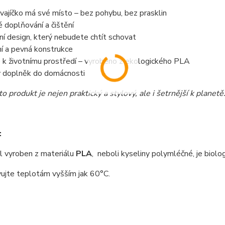
vajíčko má své místo – bez pohybu, bez prasklin
 doplňování a čištění
í design, který nebudete chtít schovat
ní a pevná konstrukce
 k životnímu prostředí – vyrobeno z ekologického PLA
ý doplněk do domácnosti
o produkt je nejen praktický a stylový, ale i šetrnější k planetě
:
 vyroben z materiálu
PLA
, neboli kyseliny polymléčné, je biolo
ujte teplotám vyšším jak 60°C.