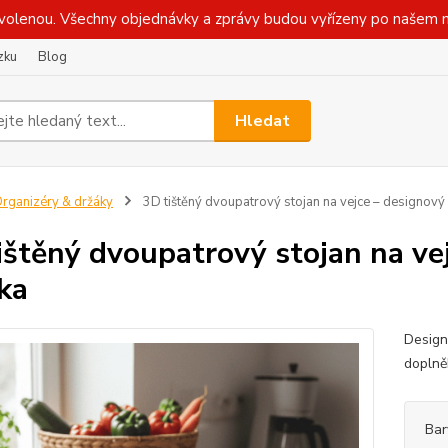
olenou. Všechny objednávky a zprávy budou vyřízeny po našem n
zku
Blog
Hledat
rganizéry & držáky
3D tištěný dvoupatrový stojan na vejce – designový 
ištěný dvoupatrový stojan na ve
čka
Design
doplně
Bar