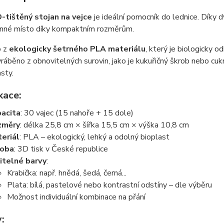
-tištěný stojan na vejce
je ideální pomocník do lednice. Dík
cenné místo díky kompaktním rozměrům.
o z
ekologicky šetrného PLA materiálu
, který je biologicky 
ráběno z obnovitelných surovin, jako je kukuřičný škrob nebo cukr
sty.
kace:
acita
: 30 vajec (15 nahoře + 15 dole)
změry
: délka 25,8 cm × šířka 15,5 cm × výška 10,8 cm
eriál
: PLA – ekologický, lehký a odolný bioplast
roba
: 3D tisk v České republice
itelné barvy
:
Krabička: např. hnědá, šedá, černá...
Plata: bílá, pastelové nebo kontrastní odstíny – dle výběru
Možnost individuální kombinace na přání
: