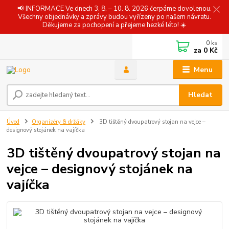
📢 INFORMACE Ve dnech 3. 8. – 10. 8. 2026 čerpáme dovolenou.
Všechny objednávky a zprávy budou vyřízeny po našem návratu.
Děkujeme za pochopení a přejeme hezké léto! ☀️
0
ks
za
0 Kč
Menu
Hledat
Úvod
Organizéry & držáky
3D tištěný dvoupatrový stojan na vejce –
designový stojánek na vajíčka
3D tištěný dvoupatrový stojan na
vejce – designový stojánek na
vajíčka