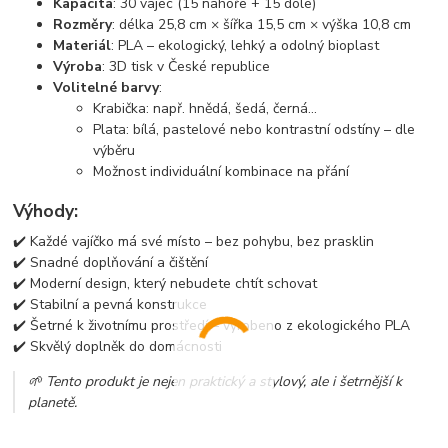
Kapacita
: 30 vajec (15 nahoře + 15 dole)
Rozměry
: délka 25,8 cm × šířka 15,5 cm × výška 10,8 cm
Materiál
: PLA – ekologický, lehký a odolný bioplast
Výroba
: 3D tisk v České republice
Volitelné barvy
:
Krabička: např. hnědá, šedá, černá...
Plata: bílá, pastelové nebo kontrastní odstíny – dle
výběru
Možnost individuální kombinace na přání
Výhody:
✔️ Každé vajíčko má své místo – bez pohybu, bez prasklin
✔️ Snadné doplňování a čištění
✔️ Moderní design, který nebudete chtít schovat
✔️ Stabilní a pevná konstrukce
✔️ Šetrné k životnímu prostředí – vyrobeno z ekologického PLA
✔️ Skvělý doplněk do domácnosti
🌱 Tento produkt je nejen praktický a stylový, ale i šetrnější k
planetě.