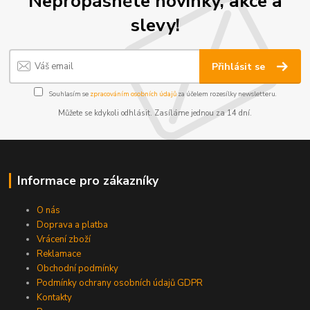
Nepropásněte novinky, akce a
slevy!
Přihlásit se
Souhlasím se
zpracováním osobních údajů
za účelem rozesílky newsletteru.
Můžete se kdykoli odhlásit. Zasíláme jednou za 14 dní.
Informace pro zákazníky
O nás
Doprava a platba
Vrácení zboží
Reklamace
Obchodní podmínky
Podmínky ochrany osobních údajů GDPR
Kontakty