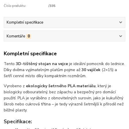
Číslo produktu:
/335
Kompletní specifikace
Komentáře
0
Kompletní specifikace
Tento
3D-tištěný stojan na vejce
je ideální pomocník do lednice.
Díky dvěma vyjímatelným platům pojme až
30 vajíček
(2×15) a
šetří cenné místo díky kompaktním rozměrům.
Vyrobeno z
ekologicky šetrného PLA materiálu
, který je
biologicky odbouratelný, bez zápachu a bezpečný pro domácí
použití. PLA je vyráběno z obnovitelných surovin, jako je kukuřičný
škrob nebo cukrová třtina – je tedy výrazně šetrnější k přírodě než
běžné plasty.
Specifikace: