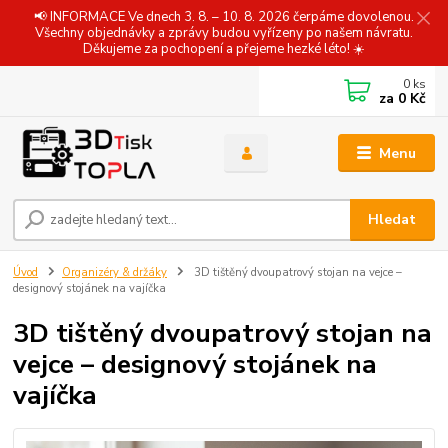
📢 INFORMACE Ve dnech 3. 8. – 10. 8. 2026 čerpáme dovolenou.
Všechny objednávky a zprávy budou vyřízeny po našem návratu.
Děkujeme za pochopení a přejeme hezké léto! ☀️
0
ks
za
0 Kč
Menu
Hledat
Úvod
Organizéry & držáky
3D tištěný dvoupatrový stojan na vejce –
designový stojánek na vajíčka
3D tištěný dvoupatrový stojan na
vejce – designový stojánek na
vajíčka