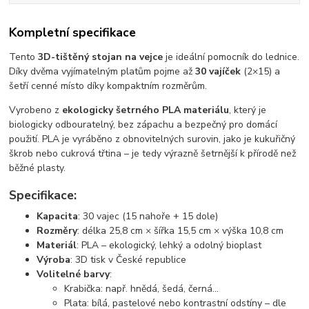
Kompletní specifikace
Tento
3D-tištěný stojan na vejce
je ideální pomocník do lednice.
Díky dvěma vyjímatelným platům pojme až
30 vajíček
(2×15) a
šetří cenné místo díky kompaktním rozměrům.
Vyrobeno z
ekologicky šetrného PLA materiálu
, který je
biologicky odbouratelný, bez zápachu a bezpečný pro domácí
použití. PLA je vyráběno z obnovitelných surovin, jako je kukuřičný
škrob nebo cukrová třtina – je tedy výrazně šetrnější k přírodě než
běžné plasty.
Specifikace:
Kapacita
: 30 vajec (15 nahoře + 15 dole)
Rozměry
: délka 25,8 cm × šířka 15,5 cm × výška 10,8 cm
Materiál
: PLA – ekologický, lehký a odolný bioplast
Výroba
: 3D tisk v České republice
Volitelné barvy
:
Krabička: např. hnědá, šedá, černá...
Plata: bílá, pastelové nebo kontrastní odstíny – dle