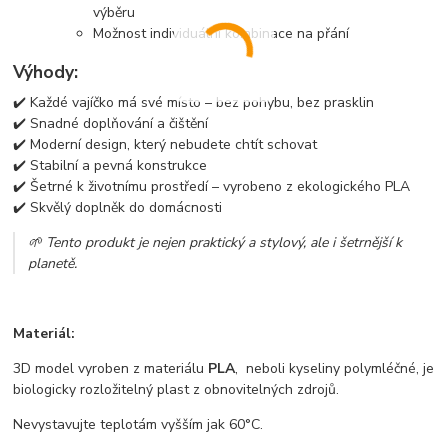
výběru
Možnost individuální kombinace na přání
Výhody:
✔️ Každé vajíčko má své místo – bez pohybu, bez prasklin
✔️ Snadné doplňování a čištění
✔️ Moderní design, který nebudete chtít schovat
✔️ Stabilní a pevná konstrukce
✔️ Šetrné k životnímu prostředí – vyrobeno z ekologického PLA
✔️ Skvělý doplněk do domácnosti
🌱 Tento produkt je nejen praktický a stylový, ale i šetrnější k
planetě.
Materiál:
3D model vyroben z materiálu
PLA
, neboli kyseliny polymléčné, je
biologicky rozložitelný plast z obnovitelných zdrojů.
Nevystavujte teplotám vyšším jak 60°C.