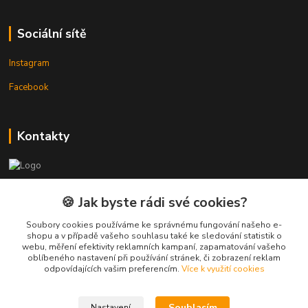
Sociální sítě
Instagram
Facebook
Kontakty
3DTiskTopla
🍪 Jak byste rádi své cookies?
Tomáš Placatka
Soubory cookies používáme ke správnému fungování našeho e-
+420 728 969 499
shopu a v případě vašeho souhlasu také ke sledování statistik o
webu, měření efektivity reklamních kampaní, zapamatování vašeho
oblíbeného nastavení při používání stránek, či zobrazení reklam
info@3dtisktopla-shop.cz
odpovídajících vašim preferencím.
Více k využití cookies
Souhlasím
Nastavení