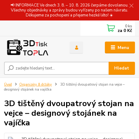
📢 INFORMACE Ve dnech 3. 8. – 10. 8. 2026 čerpáme dovolenou.
Všechny objednávky a zprávy budou vyřízeny po našem návratu.
Děkujeme za pochopení a přejeme hezké léto! ☀️
0
ks
za
0 Kč
Menu
Hledat
Úvod
Organizéry & držáky
3D tištěný dvoupatrový stojan na vejce –
designový stojánek na vajíčka
3D tištěný dvoupatrový stojan na
vejce – designový stojánek na
vajíčka