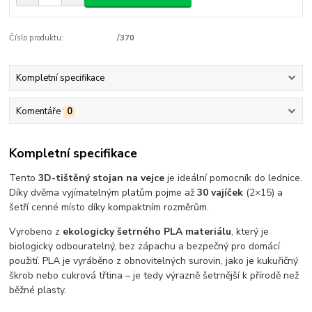
Číslo produktu:
/370
Kompletní specifikace
Komentáře
0
Kompletní specifikace
Tento
3D-tištěný stojan na vejce
je ideální pomocník do lednice.
Díky dvěma vyjímatelným platům pojme až
30 vajíček
(2×15) a
šetří cenné místo díky kompaktním rozměrům.
Vyrobeno z
ekologicky šetrného PLA materiálu
, který je
biologicky odbouratelný, bez zápachu a bezpečný pro domácí
použití. PLA je vyráběno z obnovitelných surovin, jako je kukuřičný
škrob nebo cukrová třtina – je tedy výrazně šetrnější k přírodě než
běžné plasty.