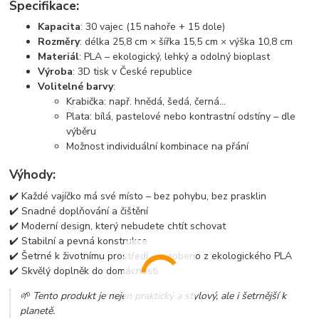
Specifikace:
Kapacita
: 30 vajec (15 nahoře + 15 dole)
Rozměry
: délka 25,8 cm × šířka 15,5 cm × výška 10,8 cm
Materiál
: PLA – ekologický, lehký a odolný bioplast
Výroba
: 3D tisk v České republice
Volitelné barvy
:
Krabička: např. hnědá, šedá, černá...
Plata: bílá, pastelové nebo kontrastní odstíny – dle
výběru
Možnost individuální kombinace na přání
Výhody:
✔️ Každé vajíčko má své místo – bez pohybu, bez prasklin
✔️ Snadné doplňování a čištění
✔️ Moderní design, který nebudete chtít schovat
✔️ Stabilní a pevná konstrukce
✔️ Šetrné k životnímu prostředí – vyrobeno z ekologického PLA
✔️ Skvělý doplněk do domácnosti
🌱 Tento produkt je nejen praktický a stylový, ale i šetrnější k
planetě.