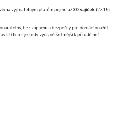
y dvěma vyjímatelným platům pojme až
30 vajíček
(2×15)
odbouratelný, bez zápachu a bezpečný pro domácí použití.
ová třtina – je tedy výrazně šetrnější k přírodě než