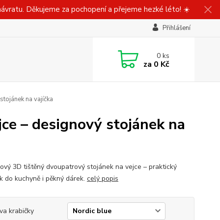
ávratu. Děkujeme za pochopení a přejeme hezké léto! ☀️
Přihlášení
0
ks
za
0 Kč
stojánek na vajíčka
jce – designový stojánek na
ový 3D tištěný dvoupatrový stojánek na vejce – praktický
k do kuchyně i pěkný dárek.
celý popis
va krabičky