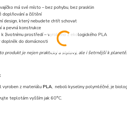
vajíčko má své místo – bez pohybu, bez prasklin
 doplňování a čištění
í design, který nebudete chtít schovat
ní a pevná konstrukce
 k životnímu prostředí – vyrobeno z ekologického PLA
ý doplněk do domácnosti
o produkt je nejen praktický a stylový, ale i šetrnější k planetě
:
 vyroben z materiálu
PLA
, neboli kyseliny polymléčné, je biolo
ujte teplotám vyšším jak 60°C.