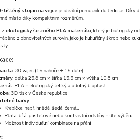
-tištěný stojan na vejce
je ideální pomocník do lednice. Dík
cenné místo díky kompaktním rozměrům.
o z
ekologicky šetrného PLA materiálu
, který je biologicky 
ráběno z obnovitelných surovin, jako je kukuřičný škrob nebo cukr
sty.
kace:
acita
: 30 vajec (15 nahoře + 15 dole)
změry
: délka 25,8 cm × šířka 15,5 cm × výška 10,8 cm
eriál
: PLA – ekologický, lehký a odolný bioplast
roba
: 3D tisk v České republice
itelné barvy
:
Krabička: např. hnědá, šedá, černá...
Plata: bílá, pastelové nebo kontrastní odstíny – dle výběru
Možnost individuální kombinace na přání
: