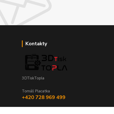
Kontakty
3DTiskTopla
Tomáš Placatka
+420 728 969 499
info@3dtisktopla-shop.cz