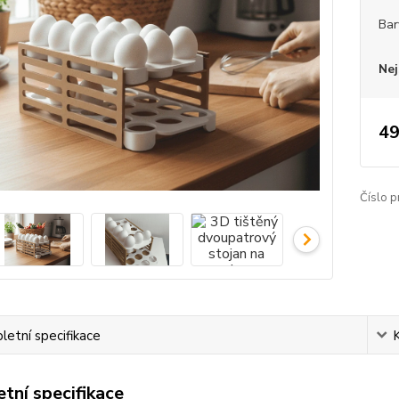
Bar
Nej
49
Číslo p
etní specifikace
tní specifikace