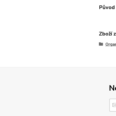
Původ 
Zboží 
Organ
N