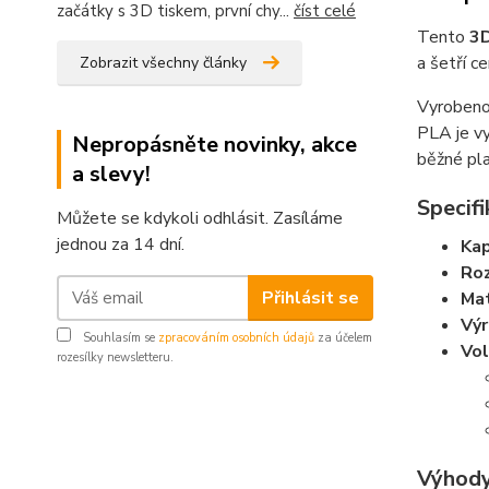
začátky s 3D tiskem, první chy...
číst celé
Tento
3D
a šetří 
Zobrazit všechny články
Vyroben
PLA je vy
Nepropásněte novinky, akce
běžné pla
a slevy!
Specifi
Můžete se kdykoli odhlásit. Zasíláme
jednou za 14 dní.
Kap
Ro
Přihlásit se
Mat
Vý
Souhlasím se
zpracováním osobních údajů
za účelem
Vol
rozesílky newsletteru.
Výhody