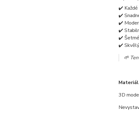
✔️ Každé 
✔️ Snadné
✔️ Modern
✔️ Stabil
✔️ Šetrné
✔️ Skvěl
🌱 Tent
Materiál
3D model
Nevystav