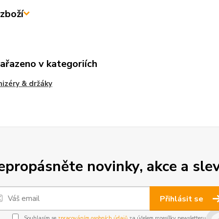
zboží
zařazeno v kategoriích
izéry & držáky
epropásněte novinky, akce a slev
Přihlásit se
Souhlasím se
zpracováním osobních údajů
za účelem rozesílky newsletteru.