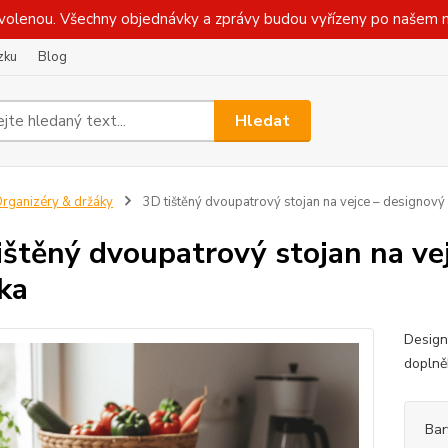
olenou. Všechny objednávky a zprávy budou vyřízeny po našem n
zku
Blog
Hledat
rganizéry & držáky
3D tištěný dvoupatrový stojan na vejce – designový 
ištěný dvoupatrový stojan na ve
čka
Design
doplně
Bar