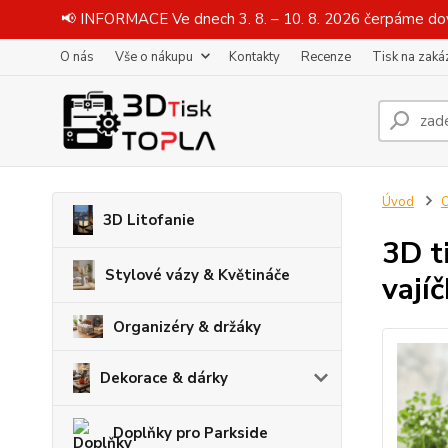
📢 INFORMACE Ve dnech 3. 8. – 10. 8. 2026 čerpáme dov
O nás
Vše o nákupu
Kontakty
Recenze
Tisk na zaká
Úvod
O
3D Litofanie
3D t
Stylové vázy & Květináče
vají
Organizéry & držáky
Dekorace & dárky
Doplňky pro Parkside