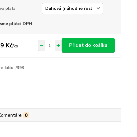
va plata
sme plátci DPH
9 Kč
Přidat do košíku
/
ks
roduktu:
/393
Komentáře
0