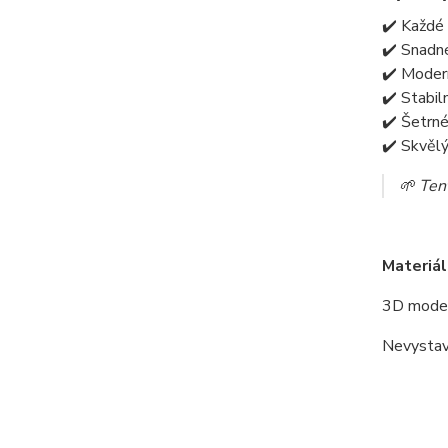
✔️ Každé 
✔️ Snadné
✔️ Modern
✔️ Stabil
✔️ Šetrné
✔️ Skvěl
🌱 Tent
Materiál
3D model
Nevystav