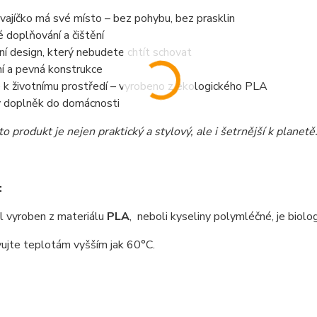
vajíčko má své místo – bez pohybu, bez prasklin
 doplňování a čištění
í design, který nebudete chtít schovat
ní a pevná konstrukce
 k životnímu prostředí – vyrobeno z ekologického PLA
ý doplněk do domácnosti
o produkt je nejen praktický a stylový, ale i šetrnější k planetě
:
 vyroben z materiálu
PLA
, neboli kyseliny polymléčné, je biolo
ujte teplotám vyšším jak 60°C.