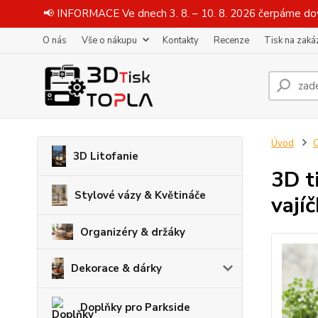
📢 INFORMACE Ve dnech 3. 8. – 10. 8. 2026 čerpáme dov
O nás
Vše o nákupu
Kontakty
Recenze
Tisk na zaká
Úvod
O
3D Litofanie
3D t
Stylové vázy & Květináče
vají
Organizéry & držáky
Dekorace & dárky
Doplňky pro Parkside