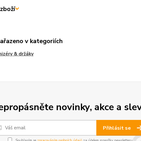
zboží
zařazeno v kategoriích
izéry & držáky
epropásněte novinky, akce a slev
Přihlásit se
Souhlasím se
zpracováním osobních údajů
za účelem rozesílky newsletteru.