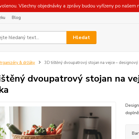
olenou. Všechny objednávky a zprávy budou vyřízeny po našem n
zku
Blog
Hledat
rganizéry & držáky
3D tištěný dvoupatrový stojan na vejce – designový 
ištěný dvoupatrový stojan na ve
čka
Design
doplně
Bar