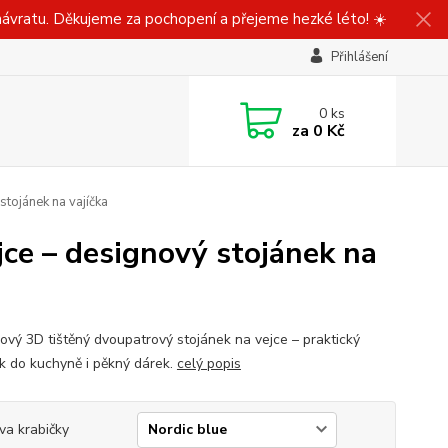
ávratu. Děkujeme za pochopení a přejeme hezké léto! ☀️
Přihlášení
0
ks
za
0 Kč
stojánek na vajíčka
jce – designový stojánek na
ový 3D tištěný dvoupatrový stojánek na vejce – praktický
k do kuchyně i pěkný dárek.
celý popis
va krabičky