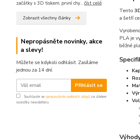
začátky s 3D tiskem, první chy...
číst celé
Tento
3D
a šetří 
Zobrazit všechny články
Vyroben
PLA je vy
Nepropásněte novinky, akce
běžné pla
a slevy!
Specifi
Můžete se kdykoli odhlásit. Zasíláme
jednou za 14 dní.
Kap
Ro
Přihlásit se
Mat
Vý
Souhlasím se
zpracováním osobních údajů
za účelem
Vol
rozesílky newsletteru.
Výhody