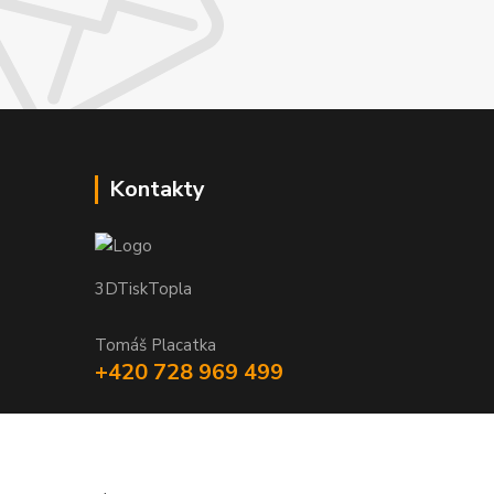
Kontakty
3DTiskTopla
Tomáš Placatka
+420 728 969 499
info@3dtisktopla-shop.cz