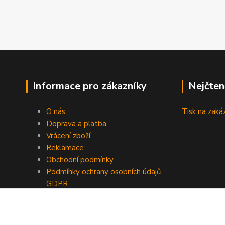
Informace pro zákazníky
Nejčten
O nás
Tisk na zaká
Doprava a platba
Vrácení zboží
Reklamace
Obchodní podmínky
Podmínky ochrany osobních údajů
GDPR
Kontakty
Recenze