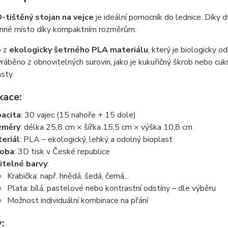
-tištěný stojan na vejce
je ideální pomocník do lednice. Dík
cenné místo díky kompaktním rozměrům.
o z
ekologicky šetrného PLA materiálu
, který je biologicky 
ráběno z obnovitelných surovin, jako je kukuřičný škrob nebo cukr
sty.
kace:
acita
: 30 vajec (15 nahoře + 15 dole)
změry
: délka 25,8 cm × šířka 15,5 cm × výška 10,8 cm
eriál
: PLA – ekologický, lehký a odolný bioplast
roba
: 3D tisk v České republice
itelné barvy
:
Krabička: např. hnědá, šedá, černá...
Plata: bílá, pastelové nebo kontrastní odstíny – dle výběru
Možnost individuální kombinace na přání
: