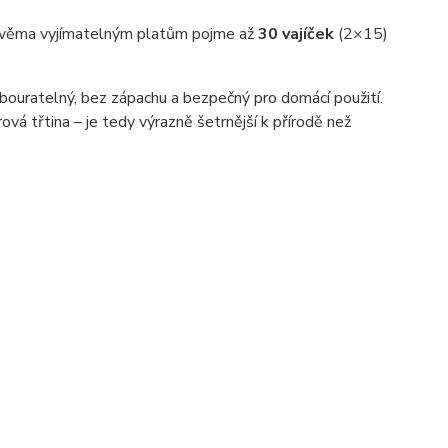
y dvěma vyjímatelným platům pojme až
30 vajíček
(2×15)
odbouratelný, bez zápachu a bezpečný pro domácí použití.
ová třtina – je tedy výrazně šetrnější k přírodě než