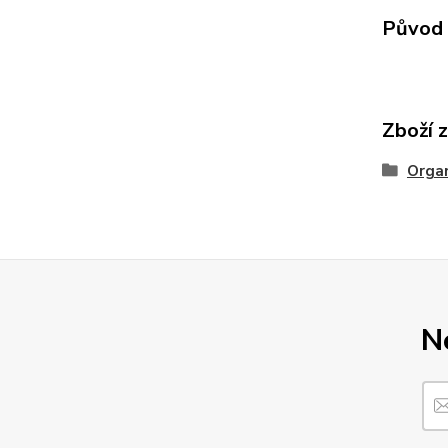
Původ 
Zboží 
Organ
N