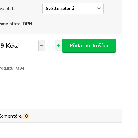
va plata
sme plátci DPH
9 Kč
Přidat do košíku
/
ks
roduktu:
/394
Komentáře
0