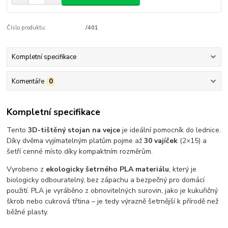
Číslo produktu:
/401
Kompletní specifikace
Komentáře
0
Kompletní specifikace
Tento
3D-tištěný stojan na vejce
je ideální pomocník do lednice.
Díky dvěma vyjímatelným platům pojme až
30 vajíček
(2×15) a
šetří cenné místo díky kompaktním rozměrům.
Vyrobeno z
ekologicky šetrného PLA materiálu
, který je
biologicky odbouratelný, bez zápachu a bezpečný pro domácí
použití. PLA je vyráběno z obnovitelných surovin, jako je kukuřičný
škrob nebo cukrová třtina – je tedy výrazně šetrnější k přírodě než
běžné plasty.