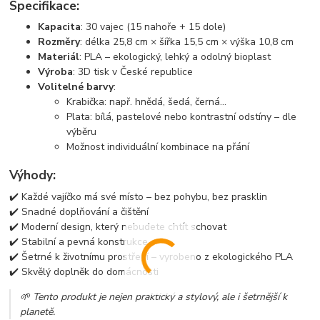
Specifikace:
Kapacita
: 30 vajec (15 nahoře + 15 dole)
Rozměry
: délka 25,8 cm × šířka 15,5 cm × výška 10,8 cm
Materiál
: PLA – ekologický, lehký a odolný bioplast
Výroba
: 3D tisk v České republice
Volitelné barvy
:
Krabička: např. hnědá, šedá, černá...
Plata: bílá, pastelové nebo kontrastní odstíny – dle
výběru
Možnost individuální kombinace na přání
Výhody:
✔️ Každé vajíčko má své místo – bez pohybu, bez prasklin
✔️ Snadné doplňování a čištění
✔️ Moderní design, který nebudete chtít schovat
✔️ Stabilní a pevná konstrukce
✔️ Šetrné k životnímu prostředí – vyrobeno z ekologického PLA
✔️ Skvělý doplněk do domácnosti
🌱 Tento produkt je nejen praktický a stylový, ale i šetrnější k
planetě.