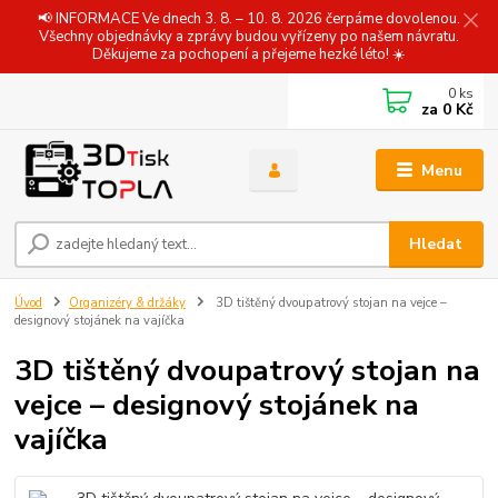
📢 INFORMACE Ve dnech 3. 8. – 10. 8. 2026 čerpáme dovolenou.
Všechny objednávky a zprávy budou vyřízeny po našem návratu.
Děkujeme za pochopení a přejeme hezké léto! ☀️
0
ks
za
0 Kč
Menu
Hledat
Úvod
Organizéry & držáky
3D tištěný dvoupatrový stojan na vejce –
designový stojánek na vajíčka
3D tištěný dvoupatrový stojan na
vejce – designový stojánek na
vajíčka