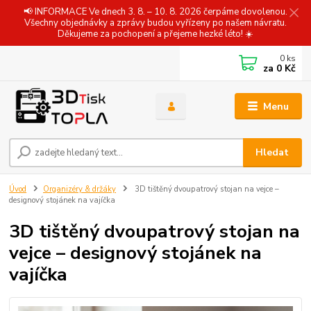
📢 INFORMACE Ve dnech 3. 8. – 10. 8. 2026 čerpáme dovolenou.
Všechny objednávky a zprávy budou vyřízeny po našem návratu.
Děkujeme za pochopení a přejeme hezké léto! ☀️
0
ks
za
0 Kč
Menu
Hledat
Úvod
Organizéry & držáky
3D tištěný dvoupatrový stojan na vejce –
designový stojánek na vajíčka
3D tištěný dvoupatrový stojan na
vejce – designový stojánek na
vajíčka