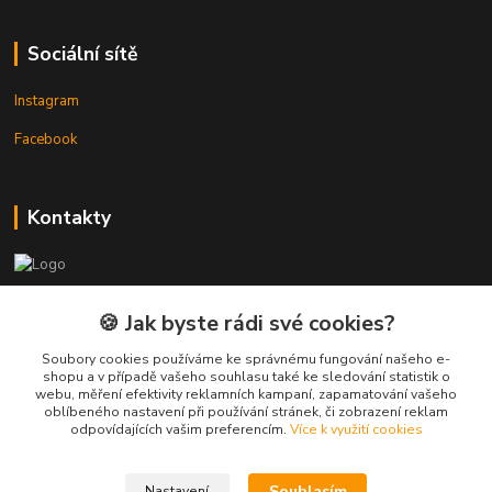
Sociální sítě
Instagram
Facebook
Kontakty
3DTiskTopla
🍪 Jak byste rádi své cookies?
Tomáš Placatka
Soubory cookies používáme ke správnému fungování našeho e-
+420 728 969 499
shopu a v případě vašeho souhlasu také ke sledování statistik o
webu, měření efektivity reklamních kampaní, zapamatování vašeho
oblíbeného nastavení při používání stránek, či zobrazení reklam
info@3dtisktopla-shop.cz
odpovídajících vašim preferencím.
Více k využití cookies
Souhlasím
Nastavení