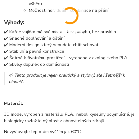
výběru
Možnost individuální kombinace na přání
Výhody:
✔️ Každé vajíčko má své místo – bez pohybu, bez prasklin
✔️ Snadné doplňování a čištění
✔️ Moderní design, který nebudete chtít schovat
✔️ Stabilní a pevná konstrukce
✔️ Šetrné k životnímu prostředí – vyrobeno z ekologického PLA
✔️ Skvělý doplněk do domácnosti
🌱 Tento produkt je nejen praktický a stylový, ale i šetrnější k
planetě.
Materiál:
3D model vyroben z materiálu
PLA
, neboli kyseliny polymléčné, je
biologicky rozložitelný plast z obnovitelných zdrojů.
Nevystavujte teplotám vyšším jak 60°C.