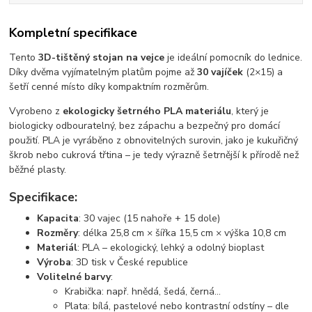
Kompletní specifikace
Tento
3D-tištěný stojan na vejce
je ideální pomocník do lednice.
Díky dvěma vyjímatelným platům pojme až
30 vajíček
(2×15) a
šetří cenné místo díky kompaktním rozměrům.
Vyrobeno z
ekologicky šetrného PLA materiálu
, který je
biologicky odbouratelný, bez zápachu a bezpečný pro domácí
použití. PLA je vyráběno z obnovitelných surovin, jako je kukuřičný
škrob nebo cukrová třtina – je tedy výrazně šetrnější k přírodě než
běžné plasty.
Specifikace:
Kapacita
: 30 vajec (15 nahoře + 15 dole)
Rozměry
: délka 25,8 cm × šířka 15,5 cm × výška 10,8 cm
Materiál
: PLA – ekologický, lehký a odolný bioplast
Výroba
: 3D tisk v České republice
Volitelné barvy
:
Krabička: např. hnědá, šedá, černá...
Plata: bílá, pastelové nebo kontrastní odstíny – dle