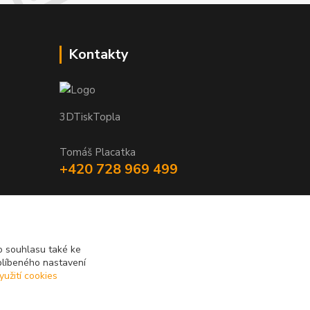
Kontakty
3DTiskTopla
Tomáš Placatka
+420 728 969 499
info@3dtisktopla-shop.cz
 souhlasu také ke
blíbeného nastavení
yužití cookies