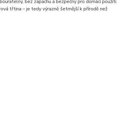
odbouratelný, bez zápachu a bezpečný pro domácí použití.
ová třtina – je tedy výrazně šetrnější k přírodě než