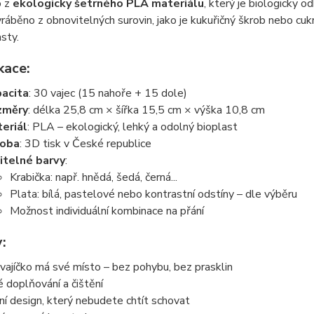
o z
ekologicky šetrného PLA materiálu
, který je biologicky 
ráběno z obnovitelných surovin, jako je kukuřičný škrob nebo cukr
sty.
kace:
acita
: 30 vajec (15 nahoře + 15 dole)
změry
: délka 25,8 cm × šířka 15,5 cm × výška 10,8 cm
eriál
: PLA – ekologický, lehký a odolný bioplast
roba
: 3D tisk v České republice
itelné barvy
:
Krabička: např. hnědá, šedá, černá...
Plata: bílá, pastelové nebo kontrastní odstíny – dle výběru
Možnost individuální kombinace na přání
:
vajíčko má své místo – bez pohybu, bez prasklin
 doplňování a čištění
í design, který nebudete chtít schovat