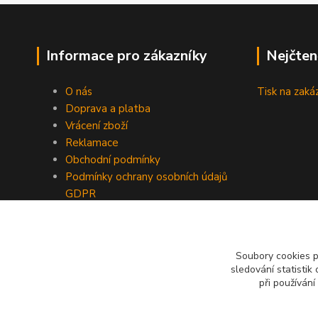
Informace pro zákazníky
Nejčten
O nás
Tisk na zaká
Doprava a platba
Vrácení zboží
Reklamace
Obchodní podmínky
Podmínky ochrany osobních údajů
GDPR
Kontakty
Recenze
Soubory cookies 
sledování statisti
při používání