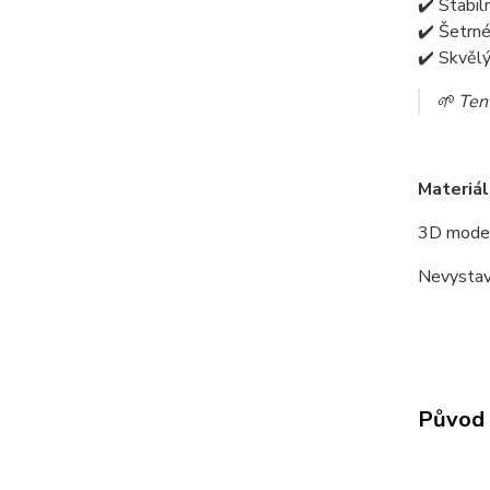
✔️ Stabil
✔️ Šetrné
✔️ Skvěl
🌱 Tent
Materiál
3D model
Nevystav
Původ 