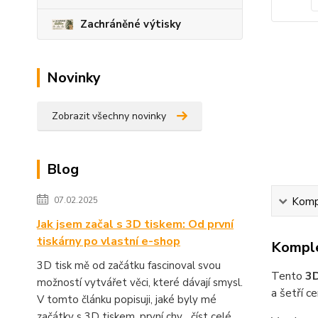
Zachráněné výtisky
Novinky
Zobrazit všechny novinky
Blog
Kompl
07.02.2025
Jak jsem začal s 3D tiskem: Od první
tiskárny po vlastní e-shop
Komple
3D tisk mě od začátku fascinoval svou
Tento
3D
možností vytvářet věci, které dávají smysl.
a šetří 
V tomto článku popisuji, jaké byly mé
začátky s 3D tiskem, první chy...
číst celé