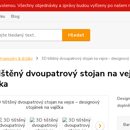
olenou. Všechny objednávky a zprávy budou vyřízeny po našem n
zku
Blog
Hledat
rganizéry & držáky
3D tištěný dvoupatrový stojan na vejce – designový 
ištěný dvoupatrový stojan na ve
čka
Design
doplně
Bar