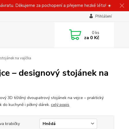
ávratu. Děkujeme za pochopení a přejeme hezké léto! ☀️
Přihlášení
0
ks
za
0 Kč
stojánek na vajíčka
jce – designový stojánek na
ový 3D tištěný dvoupatrový stojánek na vejce – praktický
k do kuchyně i pěkný dárek.
celý popis
va krabičky