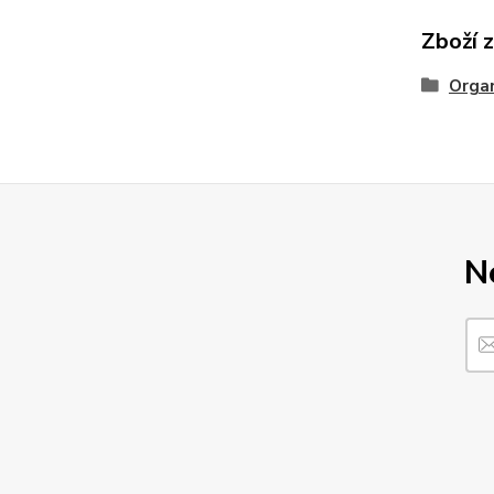
Zboží 
Organ
N