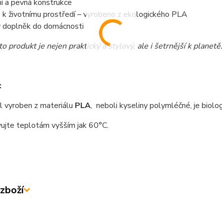
ní a pevná konstrukce
 k životnímu prostředí – vyrobeno z ekologického PLA
ý doplněk do domácnosti
o produkt je nejen praktický a stylový, ale i šetrnější k planetě
:
 vyroben z materiálu
PLA
, neboli kyseliny polymléčné, je biolo
ujte teplotám vyšším jak 60°C.
zboží