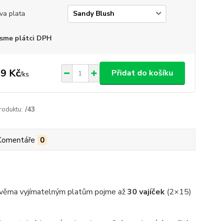
va plata
sme plátci DPH
9 Kč
Přidat do košíku
/
ks
roduktu:
/43
Komentáře
0
y dvěma vyjímatelným platům pojme až
30 vajíček
(2×15)