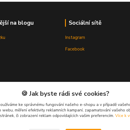
ější na blogu
Sociální sítě
zku
Instagram
Facebook
🍪 Jak byste rádi své cookies?
používáme ke správnému fungování našeho e-shopu a v případě vašeho
k o webu, měření efektivity reklamních kampaní, zapamatování vašeho o
 stránek, či zobrazení reklam odpovídajících vašim preferencím.
Více k v