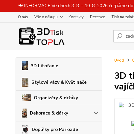
📢 INFORMACE Ve dnech 3. 8. – 10. 8. 2026 čerpáme dov
O nás
Vše o nákupu
Kontakty
Recenze
Tisk na zaká
Úvod
O
3D Litofanie
3D t
Stylové vázy & Květináče
vají
Organizéry & držáky
Dekorace & dárky
Doplňky pro Parkside