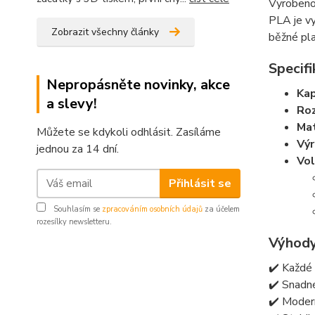
Vyroben
PLA je vy
Zobrazit všechny články
běžné pla
Specifi
Nepropásněte novinky, akce
Kap
a slevy!
Ro
Mat
Můžete se kdykoli odhlásit. Zasíláme
Vý
jednou za 14 dní.
Vol
Přihlásit se
Souhlasím se
zpracováním osobních údajů
za účelem
rozesílky newsletteru.
Výhody
✔️ Každé 
✔️ Snadné
✔️ Modern