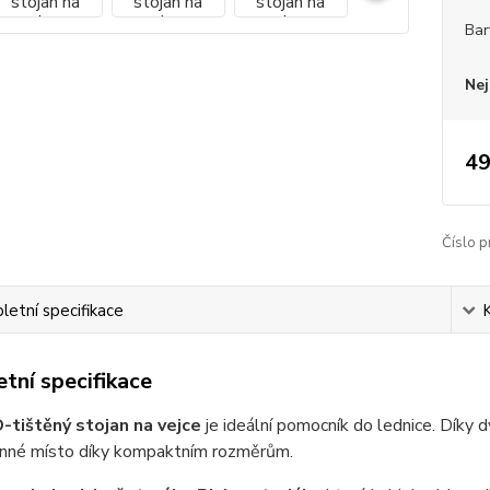
Bar
Nej
49
Číslo p
etní specifikace
tní specifikace
-tištěný stojan na vejce
je ideální pomocník do lednice. Dík
cenné místo díky kompaktním rozměrům.