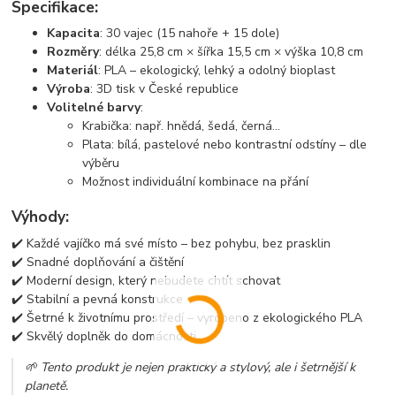
Specifikace:
Kapacita
: 30 vajec (15 nahoře + 15 dole)
Rozměry
: délka 25,8 cm × šířka 15,5 cm × výška 10,8 cm
Materiál
: PLA – ekologický, lehký a odolný bioplast
Výroba
: 3D tisk v České republice
Volitelné barvy
:
Krabička: např. hnědá, šedá, černá...
Plata: bílá, pastelové nebo kontrastní odstíny – dle
výběru
Možnost individuální kombinace na přání
Výhody:
✔️ Každé vajíčko má své místo – bez pohybu, bez prasklin
✔️ Snadné doplňování a čištění
✔️ Moderní design, který nebudete chtít schovat
✔️ Stabilní a pevná konstrukce
✔️ Šetrné k životnímu prostředí – vyrobeno z ekologického PLA
✔️ Skvělý doplněk do domácnosti
🌱 Tento produkt je nejen praktický a stylový, ale i šetrnější k
planetě.