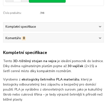
Číslo produktu:
/96
Kompletní specifikace
Komentáře
0
Kompletní specifikace
Tento
3D-tištěný stojan na vejce
je ideální pomocník do lednice.
Díky dvěma vyjímatelným platům pojme až
30 vajíček
(2×15) a
šetří cenné místo díky kompaktním rozměrům.
Vyrobeno z
ekologicky šetrného PLA materiálu
, který je
biologicky odbouratelný, bez zápachu a bezpečný pro domácí
použití. PLA je vyráběno z obnovitelných surovin, jako je kukuřičný
škrob nebo cukrová třtina – je tedy výrazně šetrnější k přírodě než
běžné plasty.