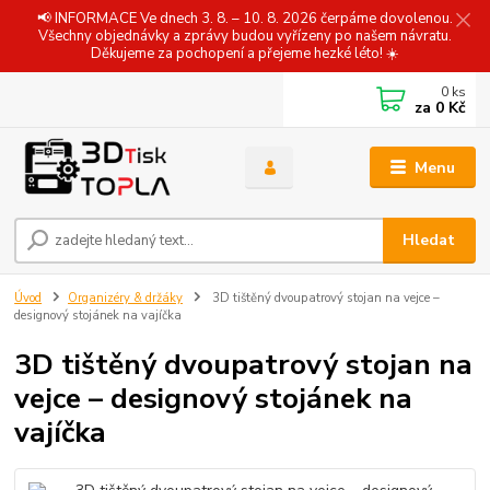
📢 INFORMACE Ve dnech 3. 8. – 10. 8. 2026 čerpáme dovolenou.
Všechny objednávky a zprávy budou vyřízeny po našem návratu.
Děkujeme za pochopení a přejeme hezké léto! ☀️
0
ks
za
0 Kč
Menu
Hledat
Úvod
Organizéry & držáky
3D tištěný dvoupatrový stojan na vejce –
designový stojánek na vajíčka
3D tištěný dvoupatrový stojan na
vejce – designový stojánek na
vajíčka