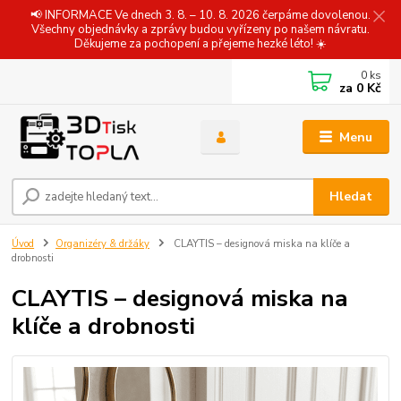
📢 INFORMACE Ve dnech 3. 8. – 10. 8. 2026 čerpáme dovolenou.
Všechny objednávky a zprávy budou vyřízeny po našem návratu.
Děkujeme za pochopení a přejeme hezké léto! ☀️
0
ks
za
0 Kč
Menu
Hledat
Úvod
Organizéry & držáky
CLAYTIS – designová miska na klíče a
drobnosti
CLAYTIS – designová miska na
klíče a drobnosti