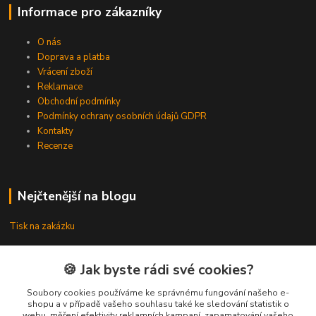
Informace pro zákazníky
O nás
Doprava a platba
Vrácení zboží
Reklamace
Obchodní podmínky
Podmínky ochrany osobních údajů GDPR
Kontakty
Recenze
Nejčtenější na blogu
Tisk na zakázku
🍪 Jak byste rádi své cookies?
Sociální sítě
Soubory cookies používáme ke správnému fungování našeho e-
shopu a v případě vašeho souhlasu také ke sledování statistik o
Instagram
webu, měření efektivity reklamních kampaní, zapamatování vašeho