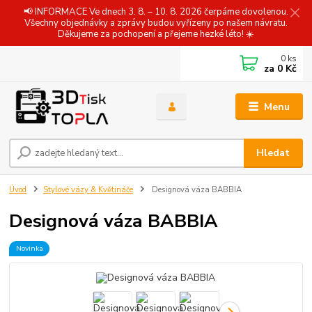
📢 INFORMACE Ve dnech 3. 8. – 10. 8. 2026 čerpáme dovolenou.
Všechny objednávky a zprávy budou vyřízeny po našem návratu.
Děkujeme za pochopení a přejeme hezké léto! ☀️
0
ks
za
0 Kč
Menu
Hledat
Úvod
Stylové vázy & Květináče
Designová váza BABBIA
Designová váza BABBIA
Novinka