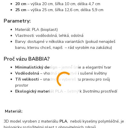
20 cm
– výška 20 cm, šířka 10 cm, délka 4,7 cm
25 cm
– výška 25 cm, šířka 12,6 cm, délka 5,9 cm
Parametry:
Materiál: PLA (bioplast)
Vlastnosti: voděodolná, lehká, odolná
Barvy: dostupné v několika variantách (pokud nenajdeš
barvu, kterou chceš, napiš – rád vyrobím na zakázku)
Proč vázu BABBIA?
Minimalistický design
– jemné linie a elegantní tvar
Voděodolná
– vhodná na čerstvé i sušené květiny
Tři velikosti
– snadno si vybereš tu pravou pro svůj
prostor
Ekologický materiál PLA
– šetrný k životnímu prostředí
Materiál:
3D model vyroben z materiálu
PLA
, neboli kyseliny polymléčné, je
biologicky rozložitelný plast z obnovitelných zdrojů.