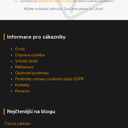
Souhlasím se
zpracováním osobních údajů
za účelem rozesílky newsletteru.
Můžete se kdykoli odhlásit. Zasíláme jednou za 14 dní.
Informace pro zákazníky
O nás
Doprava a platba
Vrácení zboží
Reklamace
Obchodní podmínky
Podmínky ochrany osobních údajů GDPR
Kontakty
Recenze
Nejčtenější na blogu
Tisk na zakázku