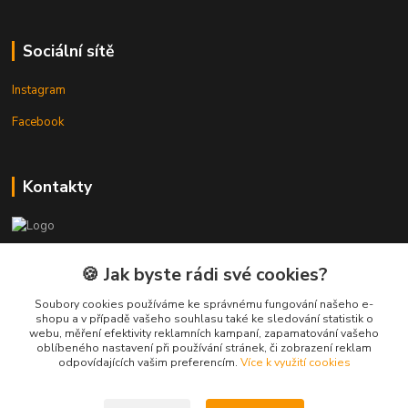
Sociální sítě
Instagram
Facebook
Kontakty
3DTiskTopla
🍪 Jak byste rádi své cookies?
Tomáš Placatka
Soubory cookies používáme ke správnému fungování našeho e-
+420 728 969 499
shopu a v případě vašeho souhlasu také ke sledování statistik o
webu, měření efektivity reklamních kampaní, zapamatování vašeho
oblíbeného nastavení při používání stránek, či zobrazení reklam
info@3dtisktopla-shop.cz
odpovídajících vašim preferencím.
Více k využití cookies