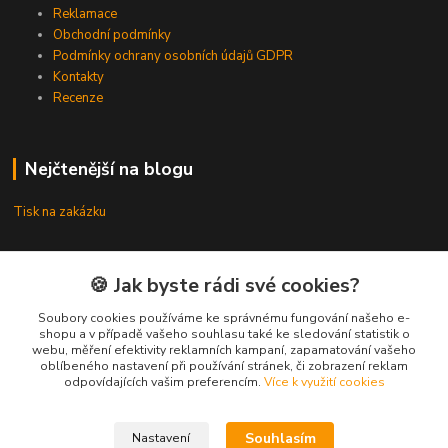
Reklamace
Obchodní podmínky
Podmínky ochrany osobních údajů GDPR
Kontakty
Recenze
Nejčtenější na blogu
Tisk na zakázku
Sociální sítě
🍪 Jak byste rádi své cookies?
Soubory cookies používáme ke správnému fungování našeho e-
Instagram
shopu a v případě vašeho souhlasu také ke sledování statistik o
webu, měření efektivity reklamních kampaní, zapamatování vašeho
Facebook
oblíbeného nastavení při používání stránek, či zobrazení reklam
odpovídajících vašim preferencím.
Více k využití cookies
Kontakty
Souhlasím
Nastavení