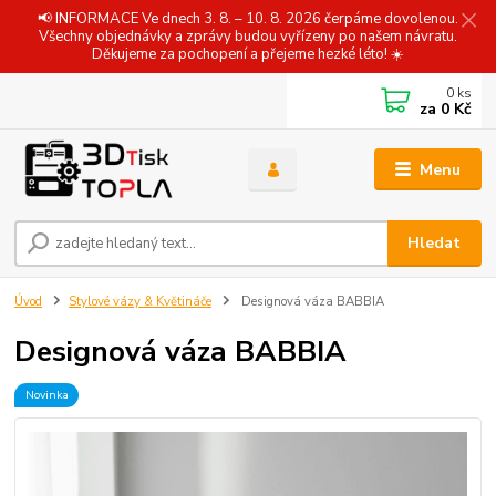
📢 INFORMACE Ve dnech 3. 8. – 10. 8. 2026 čerpáme dovolenou.
Všechny objednávky a zprávy budou vyřízeny po našem návratu.
Děkujeme za pochopení a přejeme hezké léto! ☀️
0
ks
za
0 Kč
Menu
Hledat
Úvod
Stylové vázy & Květináče
Designová váza BABBIA
Designová váza BABBIA
Novinka