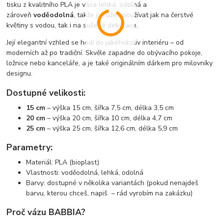
tisku z kvalitního PLA je váza lehká, odolná a
zároveň
voděodolná
, takže ji můžeš používat jak na čerstvé
květiny s vodou, tak i na sušené dekorace.
Její elegantní vzhled se hodí do jakéhokoliv interiéru – od
moderních až po tradiční. Skvěle zapadne do obývacího pokoje,
ložnice nebo kanceláře, a je také originálním dárkem pro milovníky
designu.
Dostupné velikosti:
15 cm
– výška 15 cm, šířka 7,5 cm, délka 3,5 cm
20 cm
– výška 20 cm, šířka 10 cm, délka 4,7 cm
25 cm
– výška 25 cm, šířka 12,6 cm, délka 5,9 cm
Parametry:
Materiál: PLA (bioplast)
Vlastnosti: voděodolná, lehká, odolná
Barvy: dostupné v několika variantách (pokud nenajdeš
barvu, kterou chceš, napiš – rád vyrobím na zakázku)
Proč vázu BABBIA?