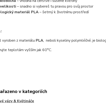
děodolná
– vhodná na čerstvé i sušené květiny
 velikosti
– snadno si vybereš tu pravou pro svůj prostor
logický materiál PLA
– šetrný k životnímu prostředí
:
 vyroben z materiálu
PLA
, neboli kyseliny polymléčné, je biolo
ujte teplotám vyšším jak 60°C.
zařazeno v kategoriích
vé vázy & Květináče