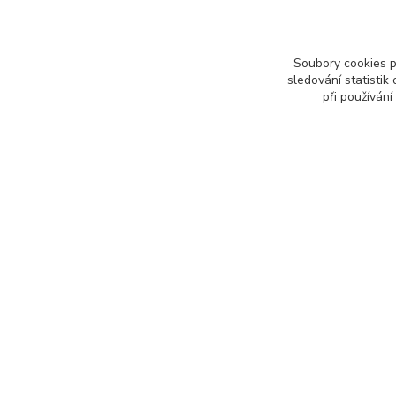
O nás
Tisk na zaká
Doprava a platba
Soubory cookies 
Vrácení zboží
sledování statisti
Reklamace
při používání
Obchodní podmínky
Podmínky ochrany osobních údajů
GDPR
Kontakty
Recenze