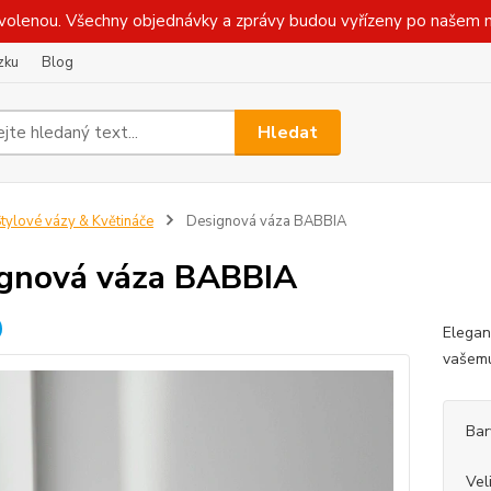
olenou. Všechny objednávky a zprávy budou vyřízeny po našem n
zku
Blog
Hledat
tylové vázy & Květináče
Designová váza BABBIA
gnová váza BABBIA
Elegan
vašemu
Bar
Vel