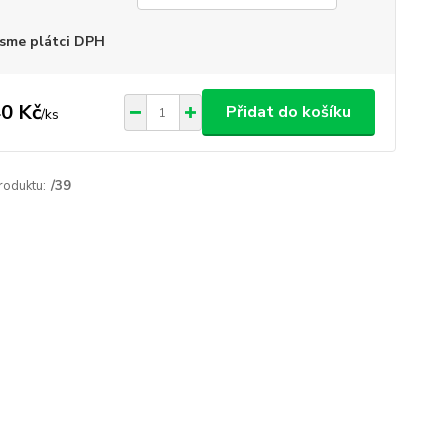
sme plátci DPH
0 Kč
Přidat do košíku
/
ks
roduktu:
/39