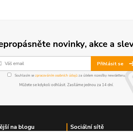
epropásněte novinky, akce a slev
Přihlásit se
Souhlasím se
zpracováním osobních údajů
za účelem rozesílky newsletteru.
Můžete se kdykoli odhlásit. Zasíláme jednou za 14 dní.
ější na blogu
Sociální sítě