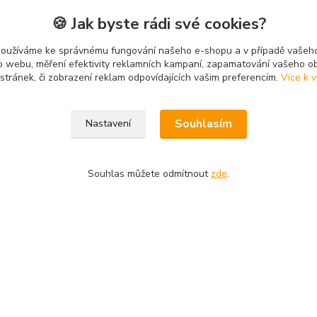
🍪 Jak byste rádi své cookies?
zku
Instagram
Facebook
používáme ke správnému fungování našeho e-shopu a v případě vašeho
k o webu, měření efektivity reklamních kampaní, zapamatování vašeho o
 stránek, či zobrazení reklam odpovídajících vašim preferencím.
Více k v
Souhlasím
Nastavení
Souhlas můžete odmítnout
zde
.