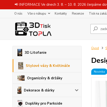
📢 INFORMACE Ve dnech 3. 8. – 10. 8. 2026 čerpáme dov
O nás
Vše o nákupu
Kontakty
Recenze
Tisk na zaká
Úvod
S
3D Litofanie
Desi
Stylové vázy & Květináče
Novinka
Organizéry & držáky
Dekorace & dárky
Doplňky pro Parkside