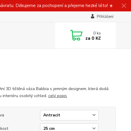
ávratu. Děkujeme za pochopení a přejeme hezké léto! ☀️
Přihlášení
0
ks
za
0 Kč
tní 3D tištěná váza Babbia s jemným designem, která dodá
 interiéru osobitý vzhled.
celý popis
va
ikost