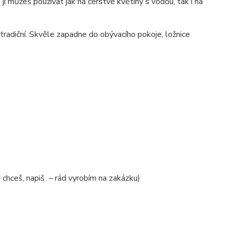
e ji můžeš používat jak na čerstvé květiny s vodou, tak i na
 tradiční. Skvěle zapadne do obývacího pokoje, ložnice
 chceš, napiš – rád vyrobím na zakázku)