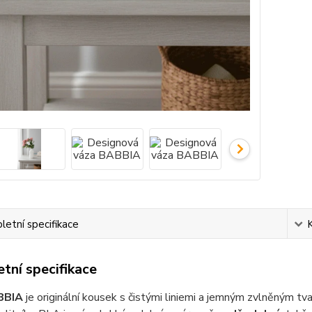
etní specifikace
tní specifikace
BBIA
je originální kousek s čistými liniemi a jemným zvlněným tv