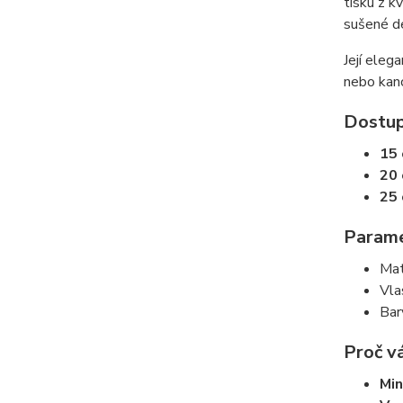
tisku z k
sušené d
Její eleg
nebo kanc
Dostup
15
20
25
Parame
Mat
Vla
Bar
Proč v
Min