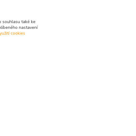
 souhlasu také ke
blíbeného nastavení
yužití cookies
3DTiskTopla
Tomáš Placatka
+420 728 969 499
info@3dtisktopla-shop.cz
Vytvořeno na
Eshop-rychle.cz