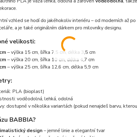
valitního PLA je váza lehká, odolná a zároveň
voděodolná
, takž
ekorace.
antní vzhled se hodí do jakéhokoliv interiéru – od moderních až po
eláře, a je také originálním dárkem pro milovníky designu.
né velikosti:
 cm
– výška 15 cm, šířka 7,5 cm, délka 3,5 cm
 cm
– výška 20 cm, šířka 10 cm, délka 4,7 cm
 cm
– výška 25 cm, šířka 12,6 cm, délka 5,9 cm
try:
eriál: PLA (bioplast)
stnosti: voděodolná, lehká, odolná
vy: dostupné v několika variantách (pokud nenajdeš barvu, kterou
ázu BABBIA?
imalistický design
– jemné linie a elegantní tvar