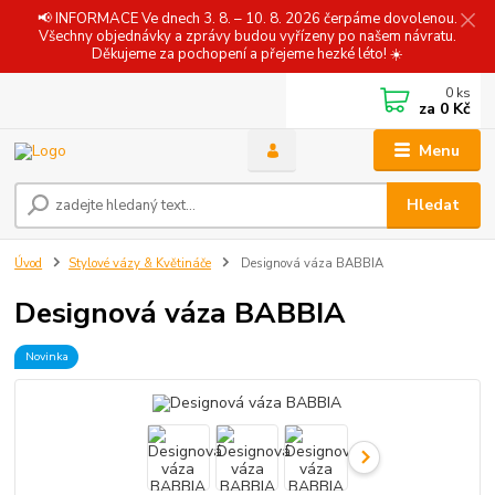
📢 INFORMACE Ve dnech 3. 8. – 10. 8. 2026 čerpáme dovolenou.
Všechny objednávky a zprávy budou vyřízeny po našem návratu.
Děkujeme za pochopení a přejeme hezké léto! ☀️
0
ks
za
0 Kč
Menu
Hledat
Úvod
Stylové vázy & Květináče
Designová váza BABBIA
Designová váza BABBIA
Novinka