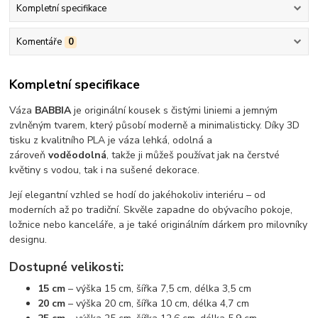
Kompletní specifikace
Komentáře
0
Kompletní specifikace
Váza
BABBIA
je originální kousek s čistými liniemi a jemným
zvlněným tvarem, který působí moderně a minimalisticky. Díky 3D
tisku z kvalitního PLA je váza lehká, odolná a
zároveň
voděodolná
, takže ji můžeš používat jak na čerstvé
květiny s vodou, tak i na sušené dekorace.
Její elegantní vzhled se hodí do jakéhokoliv interiéru – od
moderních až po tradiční. Skvěle zapadne do obývacího pokoje,
ložnice nebo kanceláře, a je také originálním dárkem pro milovníky
designu.
Dostupné velikosti:
15 cm
– výška 15 cm, šířka 7,5 cm, délka 3,5 cm
20 cm
– výška 20 cm, šířka 10 cm, délka 4,7 cm