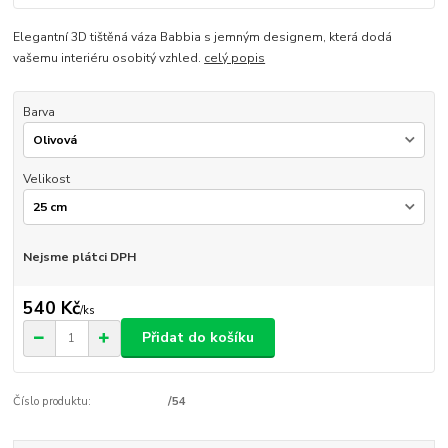
Elegantní 3D tištěná váza Babbia s jemným designem, která dodá
vašemu interiéru osobitý vzhled.
celý popis
Barva
Velikost
Nejsme plátci DPH
540 Kč
/
ks
Přidat do košíku
Číslo produktu:
/54