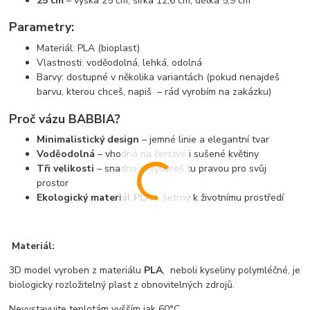
25 cm
– výška 25 cm, šířka 12,6 cm, délka 5,9 cm
Parametry:
Materiál: PLA (bioplast)
Vlastnosti: voděodolná, lehká, odolná
Barvy: dostupné v několika variantách (pokud nenajdeš
barvu, kterou chceš, napiš – rád vyrobím na zakázku)
Proč vázu BABBIA?
Minimalistický design
– jemné linie a elegantní tvar
Voděodolná
– vhodná na čerstvé i sušené květiny
Tři velikosti
– snadno si vybereš tu pravou pro svůj
prostor
Ekologický materiál PLA
– šetrný k životnímu prostředí
Materiál:
3D model vyroben z materiálu
PLA
, neboli kyseliny polymléčné, je
biologicky rozložitelný plast z obnovitelných zdrojů.
Nevystavujte teplotám vyšším jak 60°C.