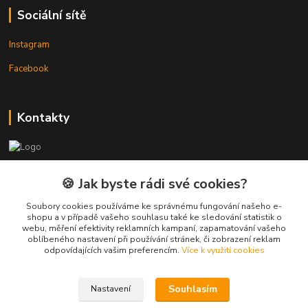
Sociální sítě
Instagram
Facebook
Kontakty
3DTiskTopla
🍪 Jak byste rádi své cookies?
Tomáš Placatka
Soubory cookies používáme ke správnému fungování našeho e-
+420 728 969 499
shopu a v případě vašeho souhlasu také ke sledování statistik o
webu, měření efektivity reklamních kampaní, zapamatování vašeho
oblíbeného nastavení při používání stránek, či zobrazení reklam
info@3dtisktopla-shop.cz
odpovídajících vašim preferencím.
Více k využití cookies
Souhlasím
Nastavení