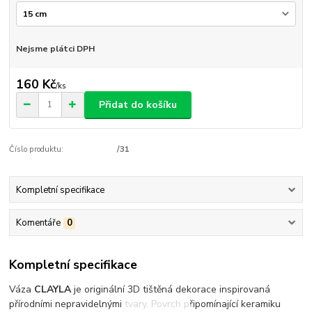
Nejsme plátci DPH
160 Kč
/
ks
Přidat do košíku
Číslo produktu:
/31
Kompletní specifikace
Komentáře
0
Kompletní specifikace
Váza
CLAYLA
je originální 3D tištěná dekorace inspirovaná
přírodními nepravidelnými tvary. Povrch připomínající keramiku