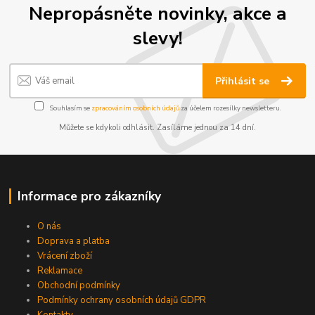
Nepropásněte novinky, akce a
slevy!
Přihlásit se
Souhlasím se
zpracováním osobních údajů
za účelem rozesílky newsletteru.
Můžete se kdykoli odhlásit. Zasíláme jednou za 14 dní.
Informace pro zákazníky
O nás
Doprava a platba
Vrácení zboží
Reklamace
Obchodní podmínky
Podmínky ochrany osobních údajů GDPR
Kontakty