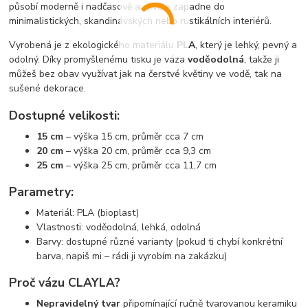
působí moderně i nadčasově a skvěle zapadne do
minimalistických, skandinávských nebo rustikálních interiérů.
Vyrobená je z ekologického materiálu
PLA
, který je lehký, pevný a
odolný. Díky promyšlenému tisku je váza
voděodolná
, takže ji
můžeš bez obav využívat jak na čerstvé květiny ve vodě, tak na
sušené dekorace.
Dostupné velikosti:
15 cm
– výška 15 cm, průměr cca 7 cm
20 cm
– výška 20 cm, průměr cca 9,3 cm
25 cm
– výška 25 cm, průměr cca 11,7 cm
Parametry:
Materiál: PLA (bioplast)
Vlastnosti: voděodolná, lehká, odolná
Barvy: dostupné různé varianty (pokud ti chybí konkrétní
barva, napiš mi – rádi ji vyrobím na zakázku)
Proč vázu CLAYLA?
Nepravidelný tvar
připomínající ručně tvarovanou keramiku