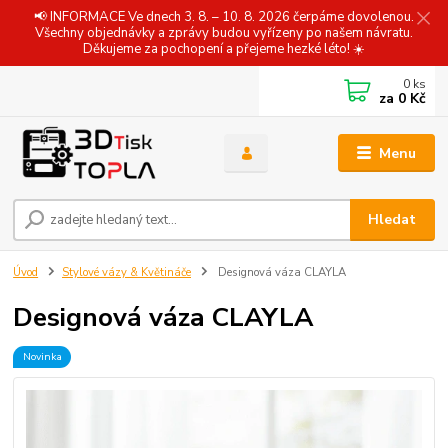
📢 INFORMACE Ve dnech 3. 8. – 10. 8. 2026 čerpáme dovolenou.
Všechny objednávky a zprávy budou vyřízeny po našem návratu.
Děkujeme za pochopení a přejeme hezké léto! ☀️
0
ks
za
0 Kč
Menu
Hledat
Úvod
Stylové vázy & Květináče
Designová váza CLAYLA
Designová váza CLAYLA
Novinka