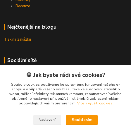
Recenze
Nejčtenější na blogu
Tisk na zakázku
Sociální sítě
Instagram
🍪 Jak byste rádi své cookies?
Facebook
Soubory cookies používáme ke správnému fungování našeho e-
shopu a v případě vašeho souhlasu také ke sledování statistik o
webu, měření efektivity reklamních kampaní, zapamatování vašeho
oblíbeného nastavení při používání stránek, či zobrazení reklam
Kontakty
odpovídajících vašim preferencím.
Více k využití cookies
Souhlasím
Nastavení