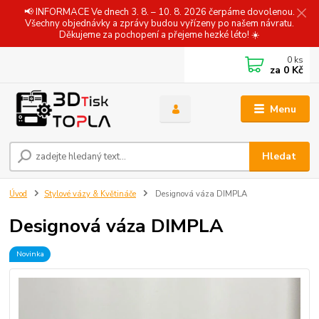
📢 INFORMACE Ve dnech 3. 8. – 10. 8. 2026 čerpáme dovolenou.
Všechny objednávky a zprávy budou vyřízeny po našem návratu.
Děkujeme za pochopení a přejeme hezké léto! ☀️
0
ks
za
0 Kč
Menu
Hledat
Úvod
Stylové vázy & Květináče
Designová váza DIMPLA
Designová váza DIMPLA
Novinka