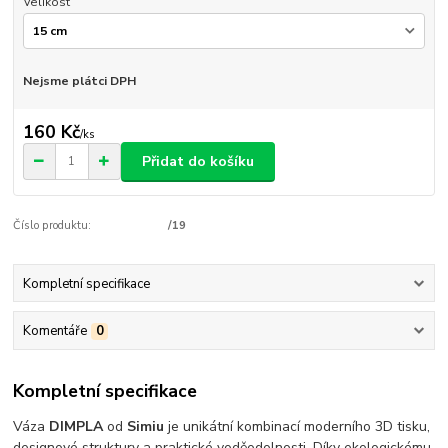
Velikost
Nejsme plátci DPH
160 Kč
/
ks
Přidat do košíku
Číslo produktu:
/19
Kompletní specifikace
Komentáře
0
Kompletní specifikace
Váza
DIMPLA
od
Simiu
je unikátní kombinací moderního 3D tisku,
designové struktury a praktické voděodolnosti. Díky ekologickému