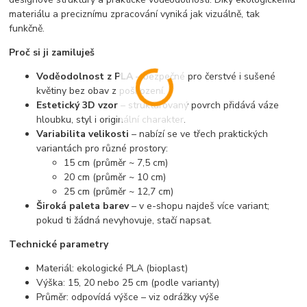
materiálu a preciznímu zpracování vyniká jak vizuálně, tak
funkčně.
Proč si ji zamiluješ
Voděodolnost z PLA
– bezpečné pro čerstvé i sušené
květiny bez obav z poškození.
Estetický 3D vzor
– strukturovaný povrch přidává váze
hloubku, styl i originální charakter.
Variabilita velikosti
– nabízí se ve třech praktických
variantách pro různé prostory:
15 cm (průměr ~ 7,5 cm)
20 cm (průměr ~ 10 cm)
25 cm (průměr ~ 12,7 cm)
Široká paleta barev
– v e-shopu najdeš více variant;
pokud ti žádná nevyhovuje, stačí napsat.
Technické parametry
Materiál: ekologické PLA (bioplast)
Výška: 15, 20 nebo 25 cm (podle varianty)
Průměr: odpovídá výšce – viz odrážky výše