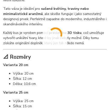
velmi luxusně.
Tato váza je ideální pro
sušené květiny, traviny nebo
minimalistické aranžmá
, ale skvěle funguje i jako samostatný
designový prvek. Perfektně zapadne do moderního, industriálního i
skandinávského interiéru.
Každý kus je vyroben pomocí
precizního 3D tisku
, což umožňuje
vytvořit unikátní tvary, které by jinak nebyly možné. Díky tomu
získáte originální doplněk, který jen tak někdo nemá.
📐 Rozměry
Varianta 20 cm
Výška: 20 cm
Šířka: 12 cm
Délka: 10,6 cm
Varianta 25 cm
Výška: 25 cm
Šířka: 15 cm