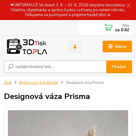
📢 INFORMACE Ve dnech 3. 8. – 10. 8. 2026 čerpáme dovolenou.
Všechny objednávky a zprávy budou vyřízeny po našem návratu.
Děkujeme za pochopení a přejeme hezké léto! ☀️
0
ks
za
0 Kč
Menu
Hledat
Úvod
Stylové vázy & Květináče
Designová váza Prisma
Designová váza Prisma