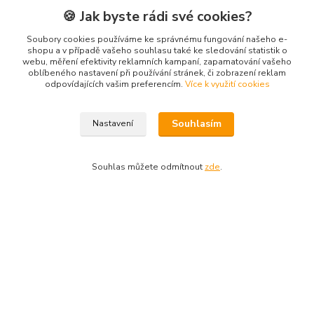
🍪 Jak byste rádi své cookies?
Instagram
Soubory cookies používáme ke správnému fungování našeho e-
Facebook
shopu a v případě vašeho souhlasu také ke sledování statistik o
webu, měření efektivity reklamních kampaní, zapamatování vašeho
oblíbeného nastavení při používání stránek, či zobrazení reklam
odpovídajících vašim preferencím.
Více k využití cookies
Kontakty
Souhlasím
Nastavení
3DTiskTopla
Souhlas můžete odmítnout
zde
.
Tomáš Placatka
+420 728 969 499
info@3dtisktopla-shop.cz