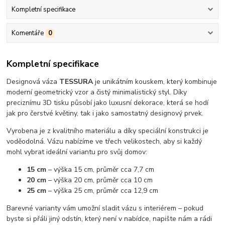
Kompletní specifikace
Komentáře
0
Kompletní specifikace
Designová váza
TESSURA
je unikátním kouskem, který kombinuje
moderní geometrický vzor a čistý minimalistický styl. Díky
preciznímu 3D tisku působí jako luxusní dekorace, která se hodí
jak pro čerstvé květiny, tak i jako samostatný designový prvek.
Vyrobena je z kvalitního materiálu a díky speciální konstrukci je
voděodolná. Vázu nabízíme ve třech velikostech, aby si každý
mohl vybrat ideální variantu pro svůj domov:
15 cm
– výška 15 cm, průměr cca 7,7 cm
20 cm
– výška 20 cm, průměr cca 10 cm
25 cm
– výška 25 cm, průměr cca 12,9 cm
Barevné varianty vám umožní sladit vázu s interiérem – pokud
byste si přáli jiný odstín, který není v nabídce, napište nám a rádi