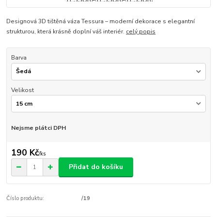
Designová 3D tištěná váza Tessura – moderní dekorace s elegantní
strukturou, která krásně doplní váš interiér.
celý popis
Barva
Velikost
Nejsme plátci DPH
190 Kč
/
ks
Přidat do košíku
Číslo produktu:
/19