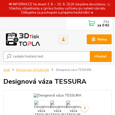
📢 INFORMACE Ve dnech 3. 8. – 10. 8. 2026 čerpáme dovolenou.
Všechny objednávky a zprávy budou vyřízeny po našem návratu.
Děkujeme za pochopení a přejeme hezké léto! ☀️
0
ks
za
0 Kč
Menu
Hledat
Úvod
Stylové vázy & Květináče
Designová váza TESSURA
Designová váza TESSURA