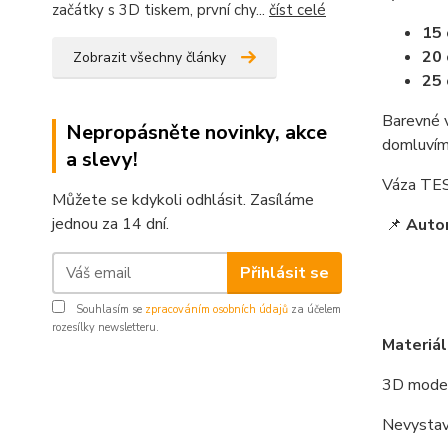
začátky s 3D tiskem, první chy...
číst celé
15
20
Zobrazit všechny články
25
Barevné v
Nepropásněte novinky, akce
domluvím
a slevy!
Váza TESS
Můžete se kdykoli odhlásit. Zasíláme
jednou za 14 dní.
📌
Auto
Přihlásit se
Souhlasím se
zpracováním osobních údajů
za účelem
rozesílky newsletteru.
Materiál
3D model
Nevystav