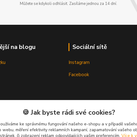
Můžete se kdykoli odhlásit. Zasíláme jednou za 14 dní.
ější na blogu
Sociální sítě
zku
Instagram
Facebook
🍪 Jak byste rádi své cookies?
používáme ke správnému fungování našeho e-shopu a v případě vašeho
k o webu, měření efektivity reklamních kampaní, zapamatování vašeho o
 stránek, či zobrazení reklam odpovídajících vašim preferencím.
Více k v