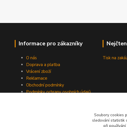
Informace pro zákazníky
Nejčten
O nás
Tisk na zaká
Doprava a platba
Vrácení zboží
Reklamace
Obchodní podmínky
Podmínky ochrany osobních údajů
GDPR
Kontakty
Recenze
Soubory cookies 
sledování statisti
při používání