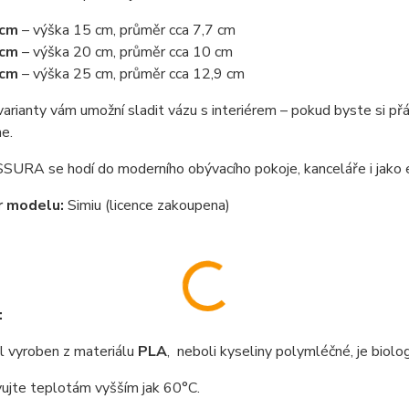
 cm
– výška 15 cm, průměr cca 7,7 cm
 cm
– výška 20 cm, průměr cca 10 cm
 cm
– výška 25 cm, průměr cca 12,9 cm
arianty vám umožní sladit vázu s interiérem – pokud byste si přáli
e.
URA se hodí do moderního obývacího pokoje, kanceláře i jako el
r modelu:
Simiu (licence zakoupena)
:
 vyroben z materiálu
PLA
, neboli kyseliny polymléčné, je biolo
ujte teplotám vyšším jak 60°C.