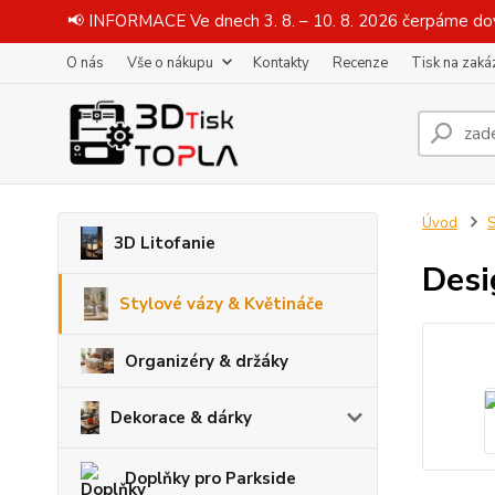
📢 INFORMACE Ve dnech 3. 8. – 10. 8. 2026 čerpáme dov
O nás
Vše o nákupu
Kontakty
Recenze
Tisk na zaká
Úvod
S
3D Litofanie
Des
Stylové vázy & Květináče
Organizéry & držáky
Dekorace & dárky
Doplňky pro Parkside