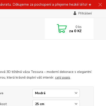
ávratu. Děkujeme za pochopení a přejeme hezké léto! ☀️
Přihlášení
0
ks
za
0 Kč
ová 3D tištěná váza Tessura – moderní dekorace s elegantní
rou, která krásně doplní váš interiér.
celý popis
va
ikost