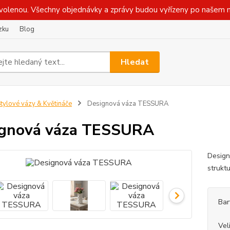
olenou. Všechny objednávky a zprávy budou vyřízeny po našem n
zku
Blog
Hledat
tylové vázy & Květináče
Designová váza TESSURA
ignová váza TESSURA
Design
struktu
Bar
Vel