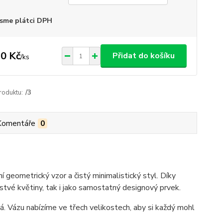
sme plátci DPH
0 Kč
Přidat do košíku
/
ks
roduktu:
/3
Komentáře
0
 geometrický vzor a čistý minimalistický styl. Díky
rstvé květiny, tak i jako samostatný designový prvek.
ná. Vázu nabízíme ve třech velikostech, aby si každý mohl