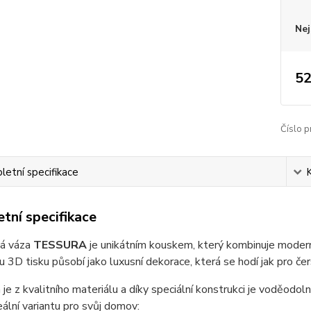
Nej
52
Číslo p
etní specifikace
tní specifikace
á váza
TESSURA
je unikátním kouskem, který kombinuje moderní
u 3D tisku působí jako luxusní dekorace, která se hodí jak pro če
je z kvalitního materiálu a díky speciální konstrukci je voděodol
eální variantu pro svůj domov: