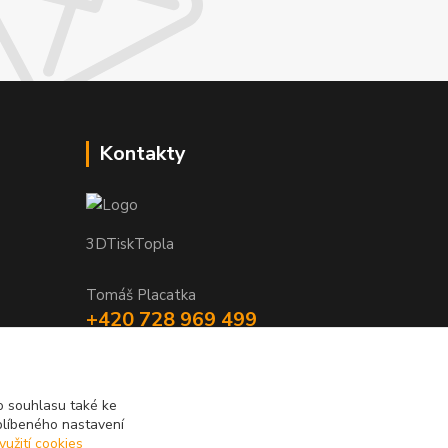
Kontakty
3DTiskTopla
Tomáš Placatka
+420 728 969 499
info@3dtisktopla-shop.cz
 souhlasu také ke
blíbeného nastavení
yužití cookies