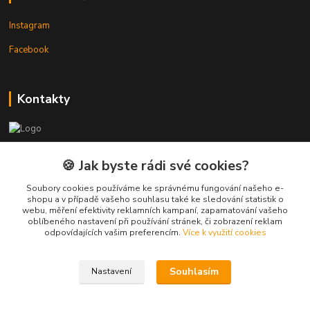
Instagram
Facebook
Kontakty
3DTiskTopla
🍪 Jak byste rádi své cookies?
Tomáš Placatka
Soubory cookies používáme ke správnému fungování našeho e-
+420 728 969 499
shopu a v případě vašeho souhlasu také ke sledování statistik o
webu, měření efektivity reklamních kampaní, zapamatování vašeho
oblíbeného nastavení při používání stránek, či zobrazení reklam
info@3dtisktopla-shop.cz
odpovídajících vašim preferencím.
Více k využití cookies
Souhlasím
Nastavení