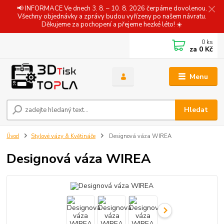
📢 INFORMACE Ve dnech 3. 8. – 10. 8. 2026 čerpáme dovolenou.
Všechny objednávky a zprávy budou vyřízeny po našem návratu.
Děkujeme za pochopení a přejeme hezké léto! ☀️
0
ks
za
0 Kč
Menu
Hledat
Úvod
Stylové vázy & Květináče
Designová váza WIREA
Designová váza WIREA