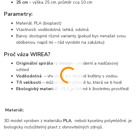
25 cm
– výška 25 cm, průměr cca 10 cm
Parametry:
Materiál: PLA (bioplast)
Vlastnosti: voděodolná, lehká, odolná
Barvy: dostupné různé varianty (pokud bys nenašel svou
oblíbenou, napiš mi – rád vyrobím na zakázku)
Proč váza WIREA?
Originální spirálový design
– moderní a nadčasový
vzhled
Voděodolná
– vhodná i pro čerstvé květiny s vodou
Tři velikosti
– můžeš vybrat přesně tu, která se ti hodí
Ekologický materiál
– PLA je šetrné k životnímu prostředí
Materiál:
3D model vyroben z materiálu
PLA
, neboli kyseliny polymléčné, je
biologicky rozložitelný plast z obnovitelných zdrojů.