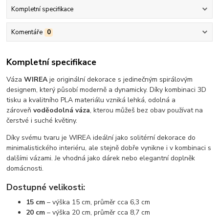
Kompletní specifikace
Komentáře
0
Kompletní specifikace
Váza
WIREA
je originální dekorace s jedinečným spirálovým
designem, který působí moderně a dynamicky. Díky kombinaci 3D
tisku a kvalitního PLA materiálu vzniká lehká, odolná a
zároveň
voděodolná váza
, kterou můžeš bez obav používat na
čerstvé i suché květiny.
Díky svému tvaru je WIREA ideální jako solitérní dekorace do
minimalistického interiéru, ale stejně dobře vynikne i v kombinaci s
dalšími vázami. Je vhodná jako dárek nebo elegantní doplněk
domácnosti.
Dostupné velikosti:
15 cm
– výška 15 cm, průměr cca 6,3 cm
20 cm
– výška 20 cm, průměr cca 8,7 cm