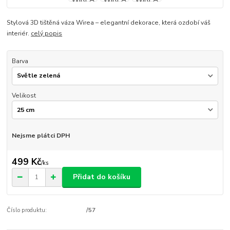
Stylová 3D tištěná váza Wirea – elegantní dekorace, která ozdobí váš
interiér.
celý popis
Barva
Velikost
Nejsme plátci DPH
499 Kč
/
ks
Přidat do košíku
Číslo produktu:
/57