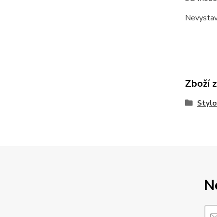
Nevystav
Zboží 
Stylo
N