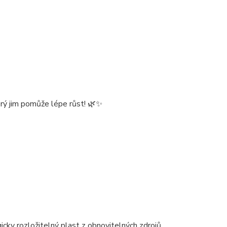
terý jim pomůže lépe růst! 🌿✨
gicky rozložitelný plast z obnovitelných zdrojů.