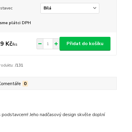
stavec
sme plátci DPH
9 Kč
Přidat do košíku
/
ks
roduktu:
/131
Komentáře
0
 s podstavcem! Jeho nadčasový design skvěle doplní