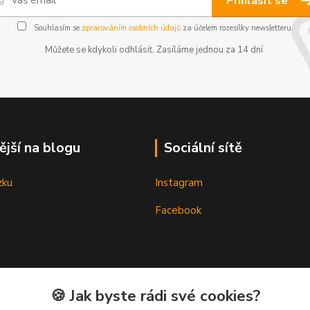
Přihlásit se
Souhlasím se
zpracováním osobních údajů
za účelem rozesílky newsletteru.
Můžete se kdykoli odhlásit. Zasíláme jednou za 14 dní.
ější na blogu
Sociální sítě
zku
Instagram
Facebook
🍪 Jak byste rádi své cookies?