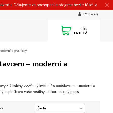
ávratu. Děkujeme za pochopení a přejeme hezké léto! ☀️
Přihlášení
0
ks
za
0 Kč
oderní a praktický
tavcem – moderní a
ový 3D tištěný vyvýšený květináč s podstavcem – moderní a
ký doplněk pro vaše rostliny i dekoraci.
celý popis
va