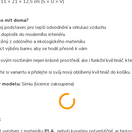
 11 × 21 × 12,5 cm (Š × D × V)
ho mít doma?
 podstavec pro lepší odvodnění a cirkulaci vzduchu
 doplněk do moderního interiéru
těný z odolného a ekologického materiálu
t výběru barev, aby se hodil přesně k vám
svým rostlinám nejen krásné prostředí, ale i funkční květináč, k
e si variantu a přidejte si svůj nový oblíbený květináč do košíku.
r modelu:
Simiu (licence zakoupena)
:
 vyroben z materiálu
PLA
, neboli kyseliny polymléčné, je biolo