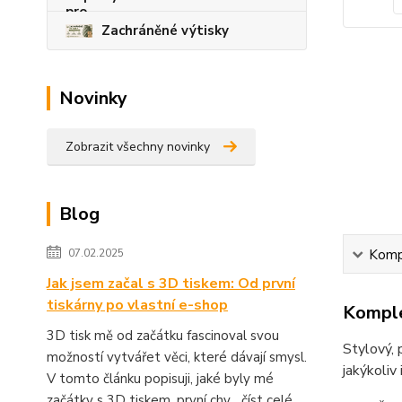
Zachráněné výtisky
Novinky
Zobrazit všechny novinky
Blog
Kompl
07.02.2025
Jak jsem začal s 3D tiskem: Od první
tiskárny po vlastní e-shop
Komple
3D tisk mě od začátku fascinoval svou
Stylový, 
možností vytvářet věci, které dávají smysl.
jakýkoliv 
V tomto článku popisuji, jaké byly mé
začátky s 3D tiskem, první chy...
číst celé