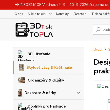
📢 INFORMACE Ve dnech 3. 8. – 10. 8. 2026 čerpáme dov
O nás
Vše o nákupu
Kontakty
Recenze
Tisk na zaká
Úvod
S
3D Litofanie
Desi
Stylové vázy & Květináče
prak
Organizéry & držáky
Dekorace & dárky
Doplňky pro Parkside