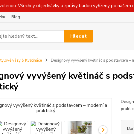
olenou. Všechny objednávky a zprávy budou vyřízeny po našem n
zku
Blog
Hledat
tylové vázy & Květináče
Designový vyvýšený květináč s podstavcem – m
gnový vyvýšený květináč s pods
tický
Design
praktic
Bar