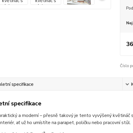
Pod
Nej
36
Číslo p
etní specifikace
tní specifikace
praktický a moderní – přesně takový je tento vyvýšený květináč
interiér, ať už ho umístíte na parapet, poličku nebo pracovní stůl.