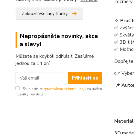
rozměry:
Zobrazit všechny články
🔹
Proč 
✅ Zvýšený
✅ Skvělý
Nepropásněte novinky, akce
✅ 3D tiš
a slevy!
✅ Možnos
Můžete se kdykoli odhlásit. Zasíláme
Dopřejte 
jednou za 14 dní.
👉 Vybert
Přihlásit se
📌
Auto
Souhlasím se
zpracováním osobních údajů
za účelem
rozesílky newsletteru.
Materiál
3D model