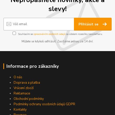
slevy!
Přihlásit se
Souhlasím se
zpracováním osobních údajů
za účelem rozesílky newsletteru.
Můžete se kdykoli odhlásit. Zasíláme jednou za 14 dní.
Informace pro zákazníky
O nás
Doprava a platba
Vrácení zboží
Reklamace
Obchodní podmínky
Podmínky ochrany osobních údajů GDPR
Kontakty