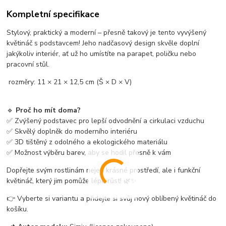
Kompletní specifikace
Stylový, praktický a moderní – přesně takový je tento vyvýšený
květináč s podstavcem! Jeho nadčasový design skvěle doplní
jakýkoliv interiér, ať už ho umístíte na parapet, poličku nebo
pracovní stůl.
rozměry: 11 × 21 × 12,5 cm (Š × D × V)
🔹
Proč ho mít doma?
✅ Zvýšený podstavec pro lepší odvodnění a cirkulaci vzduchu
✅ Skvělý doplněk do moderního interiéru
✅ 3D tištěný z odolného a ekologického materiálu
✅ Možnost výběru barev, aby se hodil přesně k vám
Dopřejte svým rostlinám nejen krásné prostředí, ale i funkční
květináč, který jim pomůže lépe růst! 🌿✨
👉 Vyberte si variantu a přidejte si svůj nový oblíbený květináč do
košíku.