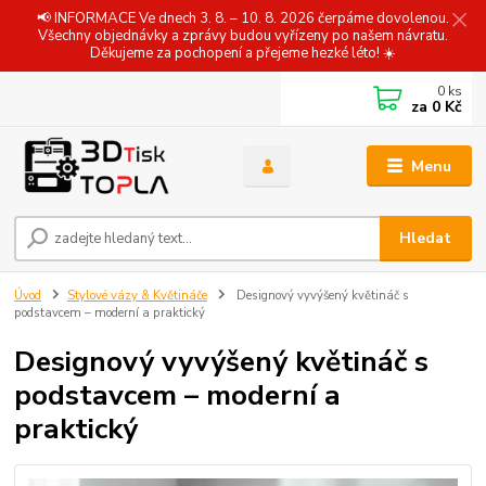
📢 INFORMACE Ve dnech 3. 8. – 10. 8. 2026 čerpáme dovolenou.
Všechny objednávky a zprávy budou vyřízeny po našem návratu.
Děkujeme za pochopení a přejeme hezké léto! ☀️
0
ks
za
0 Kč
Menu
Hledat
Úvod
Stylové vázy & Květináče
Designový vyvýšený květináč s
podstavcem – moderní a praktický
Designový vyvýšený květináč s
podstavcem – moderní a
praktický