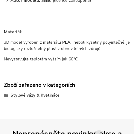
📌
Autor modelu:
Simiu (licence zakoupena)
Materiál:
3D model vyroben z materiálu
PLA
, neboli kyseliny polymléčné, je
biologicky rozložitelný plast z obnovitelných zdrojů.
Nevystavujte teplotám vyšším jak 60°C.
Zboží zařazeno v kategoriích
Stylové vázy & Květináče
Nepropásněte novinky, akce a