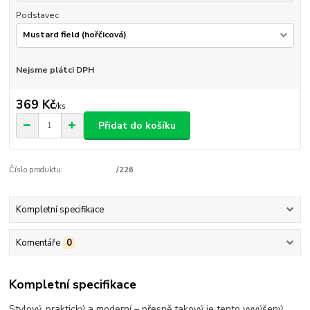
Podstavec
Nejsme plátci DPH
369 Kč
/
ks
Přidat do košíku
Číslo produktu:
/226
Kompletní specifikace
Komentáře
0
Kompletní specifikace
Stylový, praktický a moderní – přesně takový je tento vyvýšený