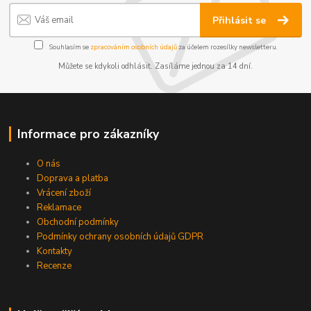
Přihlásit se
Souhlasím se
zpracováním osobních údajů
za účelem rozesílky newsletteru.
Můžete se kdykoli odhlásit. Zasíláme jednou za 14 dní.
Informace pro zákazníky
O nás
Doprava a platba
Vrácení zboží
Reklamace
Obchodní podmínky
Podmínky ochrany osobních údajů GDPR
Kontakty
Recenze