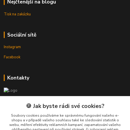
Nejčtenější na blogu
Tisk na zakázku
Sociální sítě
Instagram
Facebook
Kontakty
3DTiskTopla
🍪 Jak byste rádi své cookies?
Tomáš Placatka
Soubory cookies používáme ke správnému fungování našeho e-
+420 728 969 499
shopu a v případě vašeho souhlasu také ke sledování statistik o
webu, měření efektivity reklamních kampaní, zapamatování vašeho
oblíbeného nastavení při používání stránek, či zobrazení reklam