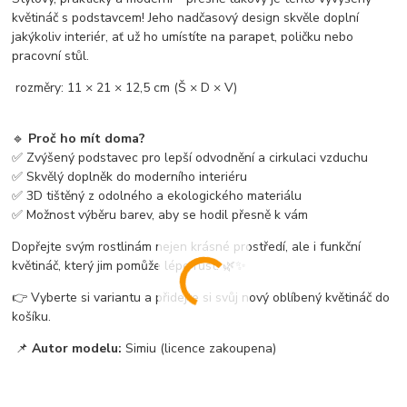
květináč s podstavcem! Jeho nadčasový design skvěle doplní
jakýkoliv interiér, ať už ho umístíte na parapet, poličku nebo
pracovní stůl.
rozměry: 11 × 21 × 12,5 cm (Š × D × V)
🔹
Proč ho mít doma?
✅ Zvýšený podstavec pro lepší odvodnění a cirkulaci vzduchu
✅ Skvělý doplněk do moderního interiéru
✅ 3D tištěný z odolného a ekologického materiálu
✅ Možnost výběru barev, aby se hodil přesně k vám
Dopřejte svým rostlinám nejen krásné prostředí, ale i funkční
květináč, který jim pomůže lépe růst! 🌿✨
👉 Vyberte si variantu a přidejte si svůj nový oblíbený květináč do
košíku.
📌
Autor modelu:
Simiu (licence zakoupena)