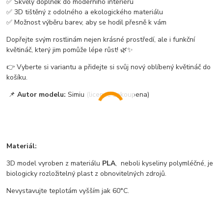
✅ Skvělý doplněk do moderního interiéru
✅ 3D tištěný z odolného a ekologického materiálu
✅ Možnost výběru barev, aby se hodil přesně k vám
Dopřejte svým rostlinám nejen krásné prostředí, ale i funkční
květináč, který jim pomůže lépe růst! 🌿✨
👉 Vyberte si variantu a přidejte si svůj nový oblíbený květináč do
košíku.
📌
Autor modelu:
Simiu (licence zakoupena)
Materiál:
3D model vyroben z materiálu
PLA
, neboli kyseliny polymléčné, je
biologicky rozložitelný plast z obnovitelných zdrojů.
Nevystavujte teplotám vyšším jak 60°C.