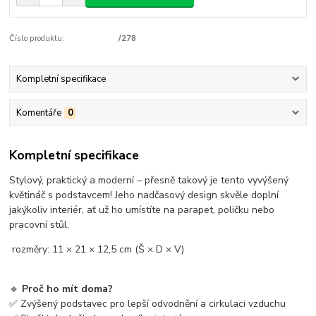
Číslo produktu:
/278
Kompletní specifikace
Komentáře
0
Kompletní specifikace
Stylový, praktický a moderní – přesně takový je tento vyvýšený
květináč s podstavcem! Jeho nadčasový design skvěle doplní
jakýkoliv interiér, ať už ho umístíte na parapet, poličku nebo
pracovní stůl.
rozměry: 11 × 21 × 12,5 cm (Š × D × V)
🔹
Proč ho mít doma?
✅ Zvýšený podstavec pro lepší odvodnění a cirkulaci vzduchu