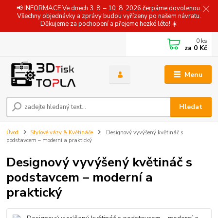
📢 INFORMACE Ve dnech 3. 8. – 10. 8. 2026 čerpáme dovolenou.
Všechny objednávky a zprávy budou vyřízeny po našem návratu.
Děkujeme za pochopení a přejeme hezké léto! ☀️
0
ks
za
0 Kč
Menu
Hledat
Úvod
Stylové vázy & Květináče
Designový vyvýšený květináč s
podstavcem – moderní a praktický
Designový vyvýšený květináč s
podstavcem – moderní a
praktický