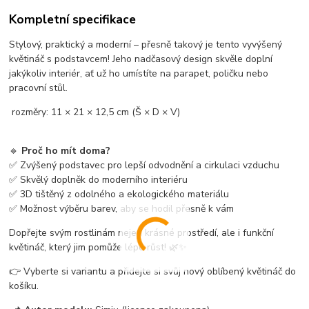
Kompletní specifikace
Stylový, praktický a moderní – přesně takový je tento vyvýšený
květináč s podstavcem! Jeho nadčasový design skvěle doplní
jakýkoliv interiér, ať už ho umístíte na parapet, poličku nebo
pracovní stůl.
rozměry: 11 × 21 × 12,5 cm (Š × D × V)
🔹
Proč ho mít doma?
✅ Zvýšený podstavec pro lepší odvodnění a cirkulaci vzduchu
✅ Skvělý doplněk do moderního interiéru
✅ 3D tištěný z odolného a ekologického materiálu
✅ Možnost výběru barev, aby se hodil přesně k vám
Dopřejte svým rostlinám nejen krásné prostředí, ale i funkční
květináč, který jim pomůže lépe růst! 🌿✨
👉 Vyberte si variantu a přidejte si svůj nový oblíbený květináč do
košíku.