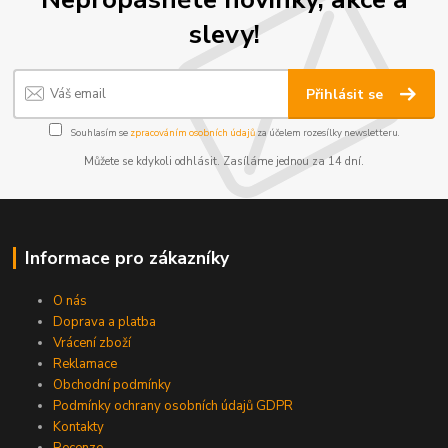
slevy!
Přihlásit se
Souhlasím se
zpracováním osobních údajů
za účelem rozesílky newsletteru.
Můžete se kdykoli odhlásit. Zasíláme jednou za 14 dní.
Informace pro zákazníky
O nás
Doprava a platba
Vrácení zboží
Reklamace
Obchodní podmínky
Podmínky ochrany osobních údajů GDPR
Kontakty