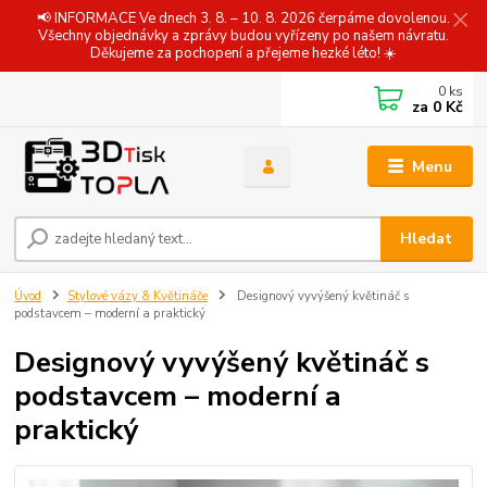
📢 INFORMACE Ve dnech 3. 8. – 10. 8. 2026 čerpáme dovolenou.
Všechny objednávky a zprávy budou vyřízeny po našem návratu.
Děkujeme za pochopení a přejeme hezké léto! ☀️
0
ks
za
0 Kč
Menu
Hledat
Úvod
Stylové vázy & Květináče
Designový vyvýšený květináč s
podstavcem – moderní a praktický
Designový vyvýšený květináč s
podstavcem – moderní a
praktický