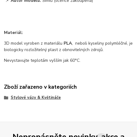
📌
Autor modelu:
Simiu (licence zakoupena)
Materiál:
3D model vyroben z materiálu
PLA
, neboli kyseliny polymléčné, je
biologicky rozložitelný plast z obnovitelných zdrojů.
Nevystavujte teplotám vyšším jak 60°C.
Zboží zařazeno v kategoriích
Stylové vázy & Květináče
Nepropásněte novinky, akce a