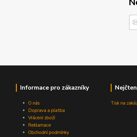
N
Informace pro zákazníky
Nejčten
O nás
Tisk na zaká
Doprava a platba
Vrácení zboží
Reklamace
Obchodní podmínky