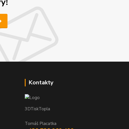
y!
Kontakty
3DTiskTopla
Tomáš Placatka