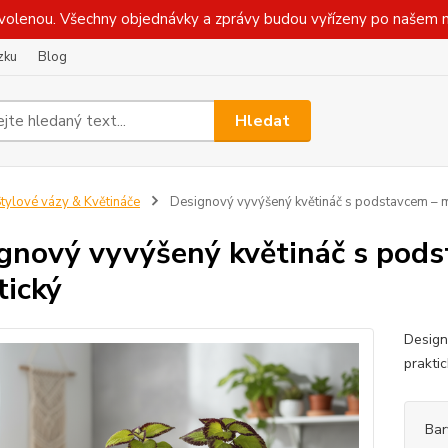
olenou. Všechny objednávky a zprávy budou vyřízeny po našem n
zku
Blog
Hledat
tylové vázy & Květináče
Designový vyvýšený květináč s podstavcem – m
gnový vyvýšený květináč s pods
tický
Design
praktic
Bar