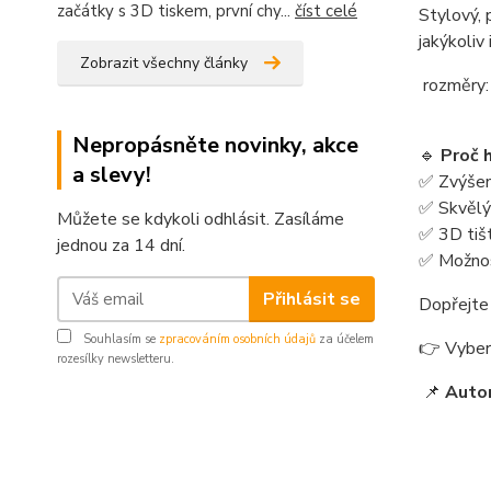
začátky s 3D tiskem, první chy...
číst celé
Stylový, 
jakýkoliv 
Zobrazit všechny články
rozměry:
Nepropásněte novinky, akce
🔹
Proč 
a slevy!
✅ Zvýšený
✅ Skvělý
Můžete se kdykoli odhlásit. Zasíláme
✅ 3D tiš
jednou za 14 dní.
✅ Možnos
Přihlásit se
Dopřejte 
Souhlasím se
zpracováním osobních údajů
za účelem
👉 Vybert
rozesílky newsletteru.
📌
Auto