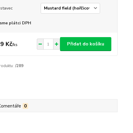
stavec
sme plátci DPH
9 Kč
Přidat do košíku
/
ks
roduktu:
/289
Komentáře
0