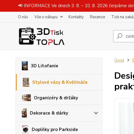
📢 INFORMACE Ve dnech 3. 8. – 10. 8. 2026 čerpáme dov
O nás
Vše o nákupu
Kontakty
Recenze
Tisk na zaká
Úvod
S
3D Litofanie
Desi
Stylové vázy & Květináče
prak
Organizéry & držáky
Dekorace & dárky
Doplňky pro Parkside