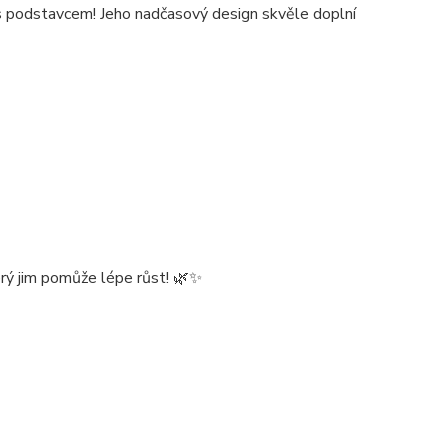
 s podstavcem! Jeho nadčasový design skvěle doplní
terý jim pomůže lépe růst! 🌿✨