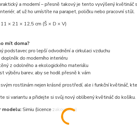
praktický a moderní – přesně takový je tento vyvýšený květináč
interiér, ať už ho umístíte na parapet, poličku nebo pracovní stůl.
 11 × 21 × 12,5 cm (Š × D × V)
ho mít doma?
 podstavec pro lepší odvodnění a cirkulaci vzduchu
 doplněk do moderního interiéru
těný z odolného a ekologického materiálu
t výběru barev, aby se hodil přesně k vám
svým rostlinám nejen krásné prostředí, ale i funkční květináč, k
e si variantu a přidejte si svůj nový oblíbený květináč do košíku.
r modelu:
Simiu (licence zakoupena)