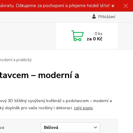
ávratu. Děkujeme za pochopení a přejeme hezké léto! ☀️
Přihlášení
0
ks
za
0 Kč
oderní a praktický
tavcem – moderní a
ový 3D tištěný vyvýšený květináč s podstavcem – moderní a
ký doplněk pro vaše rostliny i dekoraci.
celý popis
va