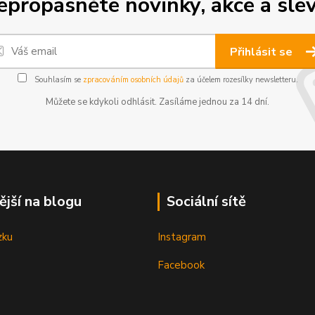
epropásněte novinky, akce a slev
Přihlásit se
Souhlasím se
zpracováním osobních údajů
za účelem rozesílky newsletteru.
Můžete se kdykoli odhlásit. Zasíláme jednou za 14 dní.
ější na blogu
Sociální sítě
zku
Instagram
Facebook