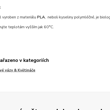
:
 vyroben z materiálu
PLA
, neboli kyseliny polymléčné, je biolo
ujte teplotám vyšším jak 60°C.
zařazeno v kategoriích
vé vázy & Květináče