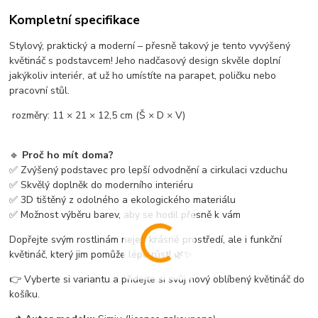
Kompletní specifikace
Stylový, praktický a moderní – přesně takový je tento vyvýšený
květináč s podstavcem! Jeho nadčasový design skvěle doplní
jakýkoliv interiér, ať už ho umístíte na parapet, poličku nebo
pracovní stůl.
rozměry: 11 × 21 × 12,5 cm (Š × D × V)
🔹
Proč ho mít doma?
✅ Zvýšený podstavec pro lepší odvodnění a cirkulaci vzduchu
✅ Skvělý doplněk do moderního interiéru
✅ 3D tištěný z odolného a ekologického materiálu
✅ Možnost výběru barev, aby se hodil přesně k vám
Dopřejte svým rostlinám nejen krásné prostředí, ale i funkční
květináč, který jim pomůže lépe růst! 🌿✨
👉 Vyberte si variantu a přidejte si svůj nový oblíbený květináč do
košíku.