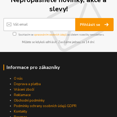
slevy!
Přihlásit se
Souhlasím se
zpracováním osobních údajů
za účelem rozesílky newsletteru.
Můžete se kdykoli odhlásit. Zasíláme jednou za 14 dní.
Informace pro zákazníky
O nás
Doprava a platba
Vrácení zboží
Reklamace
Obchodní podmínky
Podmínky ochrany osobních údajů GDPR
Kontakty