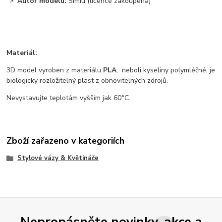
📌
Autor modelu:
Simiu (licence zakoupena)
Materiál:
3D model vyroben z materiálu
PLA
, neboli kyseliny polymléčné, je
biologicky rozložitelný plast z obnovitelných zdrojů.
Nevystavujte teplotám vyšším jak 60°C.
Zboží zařazeno v kategoriích
Stylové vázy & Květináče
Nepropásněte novinky, akce a