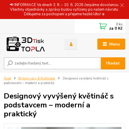
📢 INFORMACE Ve dnech 3. 8. – 10. 8. 2026 čerpáme dovolenou.
Všechny objednávky a zprávy budou vyřízeny po našem návratu.
Děkujeme za pochopení a přejeme hezké léto! ☀️
0
ks
za
0 Kč
Menu
Hledat
Úvod
Stylové vázy & Květináče
Designový vyvýšený květináč s
podstavcem – moderní a praktický
Designový vyvýšený květináč s
podstavcem – moderní a
praktický