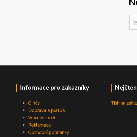
N
Informace pro zákazníky
Nejčten
O nás
Tisk na zaká
Doprava a platba
Vrácení zboží
Reklamace
Obchodní podmínky