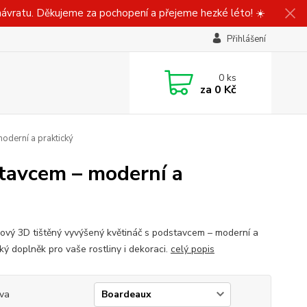
ávratu. Děkujeme za pochopení a přejeme hezké léto! ☀️
Přihlášení
0
ks
za
0 Kč
oderní a praktický
tavcem – moderní a
ový 3D tištěný vyvýšený květináč s podstavcem – moderní a
ký doplněk pro vaše rostliny i dekoraci.
celý popis
va