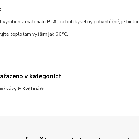
:
 vyroben z materiálu
PLA
, neboli kyseliny polymléčné, je biolo
ujte teplotám vyšším jak 60°C.
zařazeno v kategoriích
vé vázy & Květináče