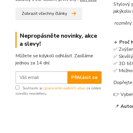
Stylový, 
jakýkoliv 
Zobrazit všechny články
rozměry:
Nepropásněte novinky, akce
🔹
Proč 
a slevy!
✅ Zvýšený
Můžete se kdykoli odhlásit. Zasíláme
✅ Skvělý
jednou za 14 dní.
✅ 3D tiš
✅ Možnos
Přihlásit se
Dopřejte 
Souhlasím se
zpracováním osobních údajů
za účelem
👉 Vybert
rozesílky newsletteru.
📌
Auto