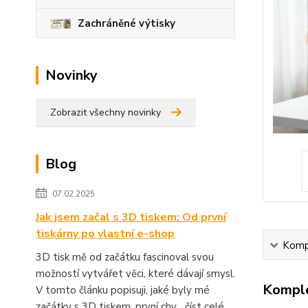
Zachráněné výtisky
Novinky
Zobrazit všechny novinky
Blog
07.02.2025
Jak jsem začal s 3D tiskem: Od první
tiskárny po vlastní e-shop
Kompl
3D tisk mě od začátku fascinoval svou
možností vytvářet věci, které dávají smysl.
Komple
V tomto článku popisuji, jaké byly mé
začátky s 3D tiskem, první chy...
číst celé