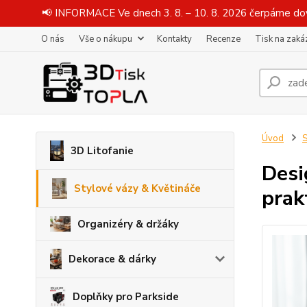
📢 INFORMACE Ve dnech 3. 8. – 10. 8. 2026 čerpáme dov
O nás
Vše o nákupu
Kontakty
Recenze
Tisk na zaká
Úvod
S
3D Litofanie
Desi
Stylové vázy & Květináče
prak
Organizéry & držáky
Dekorace & dárky
Doplňky pro Parkside