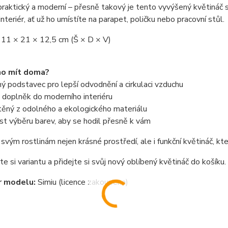
praktický a moderní – přesně takový je tento vyvýšený květináč
interiér, ať už ho umístíte na parapet, poličku nebo pracovní stůl.
 11 × 21 × 12,5 cm (Š × D × V)
ho mít doma?
 podstavec pro lepší odvodnění a cirkulaci vzduchu
 doplněk do moderního interiéru
těný z odolného a ekologického materiálu
t výběru barev, aby se hodil přesně k vám
svým rostlinám nejen krásné prostředí, ale i funkční květináč, k
e si variantu a přidejte si svůj nový oblíbený květináč do košíku.
r modelu:
Simiu (licence zakoupena)