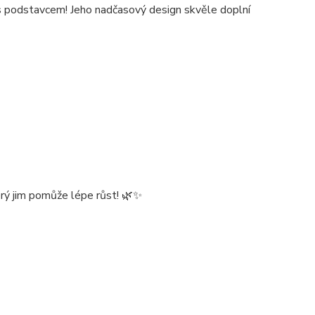
 s podstavcem! Jeho nadčasový design skvěle doplní
terý jim pomůže lépe růst! 🌿✨