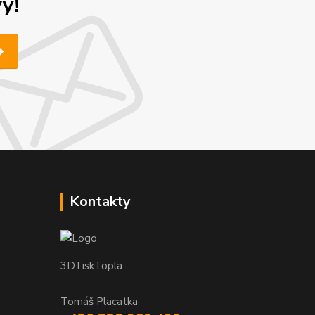
y!
Kontakty
3DTiskTopla
Tomáš Placatka