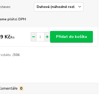
stavec
sme plátci DPH
9 Kč
Přidat do košíku
/
ks
roduktu:
/306
Komentáře
0