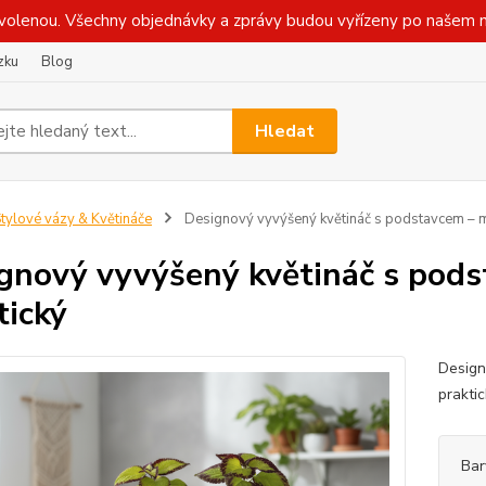
olenou. Všechny objednávky a zprávy budou vyřízeny po našem n
zku
Blog
Hledat
tylové vázy & Květináče
Designový vyvýšený květináč s podstavcem – m
gnový vyvýšený květináč s pods
tický
Design
praktic
Bar