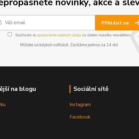
epropásněte novinky, akce a slev
Přihlásit se
Souhlasím se
zpracováním osobních údajů
za účelem rozesílky newsletteru.
Můžete se kdykoli odhlásit. Zasíláme jednou za 14 dní.
ější na blogu
Sociální sítě
zku
Instagram
Facebook