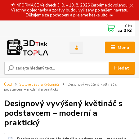
📢 INFORMACE Ve dnech 3. 8. – 10. 8. 2026 čerpáme dovolenou.
Všechny objednávky a zprávy budou vyřízeny po našem návratu.
Děkujeme za pochopení a přejeme hezké léto! ☀️
0
ks
za
0 Kč
Menu
Hledat
Úvod
Stylové vázy & Květináče
Designový vyvýšený květináč s
podstavcem – moderní a praktický
Designový vyvýšený květináč s
podstavcem – moderní a
praktický