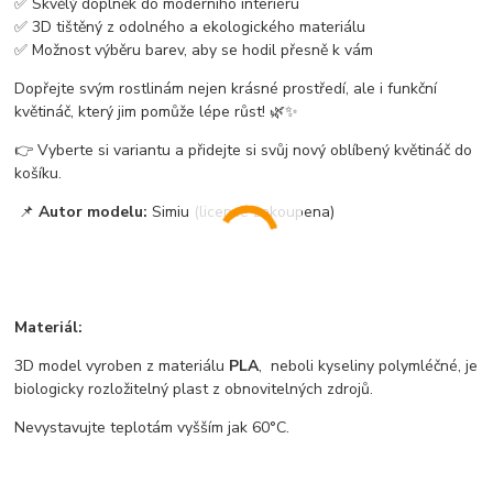
✅ Skvělý doplněk do moderního interiéru
✅ 3D tištěný z odolného a ekologického materiálu
✅ Možnost výběru barev, aby se hodil přesně k vám
Dopřejte svým rostlinám nejen krásné prostředí, ale i funkční
květináč, který jim pomůže lépe růst! 🌿✨
👉 Vyberte si variantu a přidejte si svůj nový oblíbený květináč do
košíku.
📌
Autor modelu:
Simiu (licence zakoupena)
Materiál:
3D model vyroben z materiálu
PLA
, neboli kyseliny polymléčné, je
biologicky rozložitelný plast z obnovitelných zdrojů.
Nevystavujte teplotám vyšším jak 60°C.