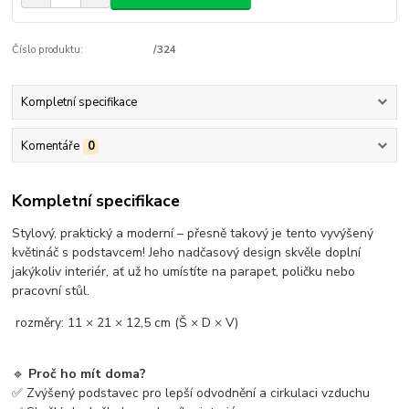
Číslo produktu:
/324
Kompletní specifikace
Komentáře
0
Kompletní specifikace
Stylový, praktický a moderní – přesně takový je tento vyvýšený
květináč s podstavcem! Jeho nadčasový design skvěle doplní
jakýkoliv interiér, ať už ho umístíte na parapet, poličku nebo
pracovní stůl.
rozměry: 11 × 21 × 12,5 cm (Š × D × V)
🔹
Proč ho mít doma?
✅ Zvýšený podstavec pro lepší odvodnění a cirkulaci vzduchu