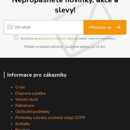
slevy!
Přihlásit se
Souhlasím se
zpracováním osobních údajů
za účelem rozesílky newsletteru.
Můžete se kdykoli odhlásit. Zasíláme jednou za 14 dní.
Informace pro zákazníky
O nás
Doprava a platba
Vrácení zboží
Reklamace
Obchodní podmínky
Podmínky ochrany osobních údajů GDPR
Kontakty