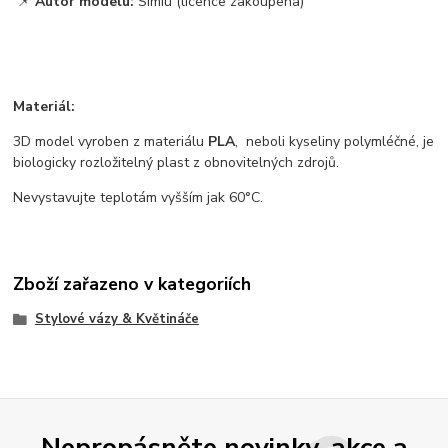
📌
Autor modelu:
Simiu (licence zakoupena)
Materiál:
3D model vyroben z materiálu
PLA
, neboli kyseliny polymléčné, je
biologicky rozložitelný plast z obnovitelných zdrojů.
Nevystavujte teplotám vyšším jak 60°C.
Zboží zařazeno v kategoriích
Stylové vázy & Květináče
Nepropásněte novinky, akce a