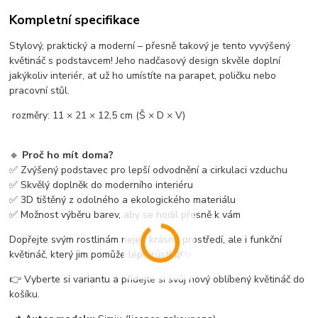
Kompletní specifikace
Stylový, praktický a moderní – přesně takový je tento vyvýšený
květináč s podstavcem! Jeho nadčasový design skvěle doplní
jakýkoliv interiér, ať už ho umístíte na parapet, poličku nebo
pracovní stůl.
rozměry: 11 × 21 × 12,5 cm (Š × D × V)
🔹
Proč ho mít doma?
✅ Zvýšený podstavec pro lepší odvodnění a cirkulaci vzduchu
✅ Skvělý doplněk do moderního interiéru
✅ 3D tištěný z odolného a ekologického materiálu
✅ Možnost výběru barev, aby se hodil přesně k vám
Dopřejte svým rostlinám nejen krásné prostředí, ale i funkční
květináč, který jim pomůže lépe růst! 🌿✨
👉 Vyberte si variantu a přidejte si svůj nový oblíbený květináč do
košíku.