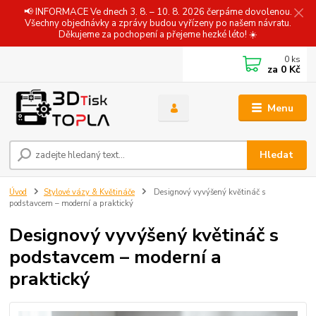
📢 INFORMACE Ve dnech 3. 8. – 10. 8. 2026 čerpáme dovolenou.
Všechny objednávky a zprávy budou vyřízeny po našem návratu.
Děkujeme za pochopení a přejeme hezké léto! ☀️
0
ks
za
0 Kč
Menu
Hledat
Úvod
Stylové vázy & Květináče
Designový vyvýšený květináč s
podstavcem – moderní a praktický
Designový vyvýšený květináč s
podstavcem – moderní a
praktický