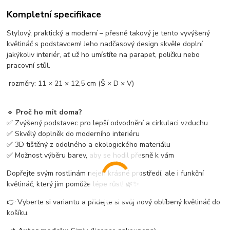
Kompletní specifikace
Stylový, praktický a moderní – přesně takový je tento vyvýšený
květináč s podstavcem! Jeho nadčasový design skvěle doplní
jakýkoliv interiér, ať už ho umístíte na parapet, poličku nebo
pracovní stůl.
rozměry: 11 × 21 × 12,5 cm (Š × D × V)
🔹
Proč ho mít doma?
✅ Zvýšený podstavec pro lepší odvodnění a cirkulaci vzduchu
✅ Skvělý doplněk do moderního interiéru
✅ 3D tištěný z odolného a ekologického materiálu
✅ Možnost výběru barev, aby se hodil přesně k vám
Dopřejte svým rostlinám nejen krásné prostředí, ale i funkční
květináč, který jim pomůže lépe růst! 🌿✨
👉 Vyberte si variantu a přidejte si svůj nový oblíbený květináč do
košíku.