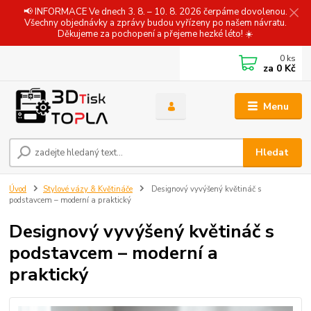
📢 INFORMACE Ve dnech 3. 8. – 10. 8. 2026 čerpáme dovolenou.
Všechny objednávky a zprávy budou vyřízeny po našem návratu.
Děkujeme za pochopení a přejeme hezké léto! ☀️
0
ks
za
0 Kč
Menu
Hledat
Úvod
Stylové vázy & Květináče
Designový vyvýšený květináč s
podstavcem – moderní a praktický
Designový vyvýšený květináč s
podstavcem – moderní a
praktický