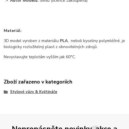
📌
Autor modelu:
Simiu (licence zakoupena)
Materiál:
3D model vyroben z materiálu
PLA
, neboli kyseliny polymléčné, je
biologicky rozložitelný plast z obnovitelných zdrojů.
Nevystavujte teplotám vyšším jak 60°C.
Zboží zařazeno v kategoriích
Stylové vázy & Květináče
Nepropásněte novinky, akce a