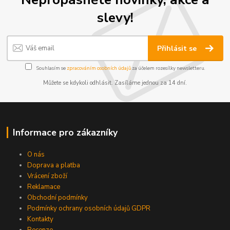
slevy!
Přihlásit se
Souhlasím se
zpracováním osobních údajů
za účelem rozesílky newsletteru.
Můžete se kdykoli odhlásit. Zasíláme jednou za 14 dní.
Informace pro zákazníky
O nás
Doprava a platba
Vrácení zboží
Reklamace
Obchodní podmínky
Podmínky ochrany osobních údajů GDPR
Kontakty