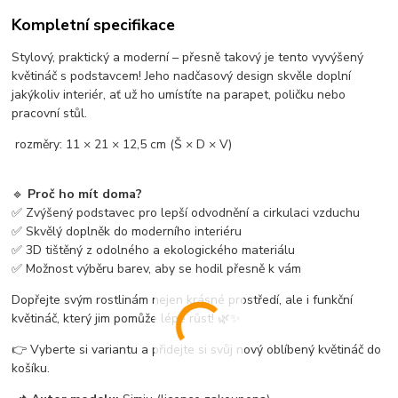
Kompletní specifikace
Stylový, praktický a moderní – přesně takový je tento vyvýšený
květináč s podstavcem! Jeho nadčasový design skvěle doplní
jakýkoliv interiér, ať už ho umístíte na parapet, poličku nebo
pracovní stůl.
rozměry: 11 × 21 × 12,5 cm (Š × D × V)
🔹
Proč ho mít doma?
✅ Zvýšený podstavec pro lepší odvodnění a cirkulaci vzduchu
✅ Skvělý doplněk do moderního interiéru
✅ 3D tištěný z odolného a ekologického materiálu
✅ Možnost výběru barev, aby se hodil přesně k vám
Dopřejte svým rostlinám nejen krásné prostředí, ale i funkční
květináč, který jim pomůže lépe růst! 🌿✨
👉 Vyberte si variantu a přidejte si svůj nový oblíbený květináč do
košíku.