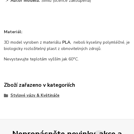
📌
Autor modelu:
Simiu (licence zakoupena)
Materiál:
3D model vyroben z materiálu
PLA
, neboli kyseliny polymléčné, je
biologicky rozložitelný plast z obnovitelných zdrojů.
Nevystavujte teplotám vyšším jak 60°C.
Zboží zařazeno v kategoriích
Stylové vázy & Květináče
Nepropásněte novinky, akce a