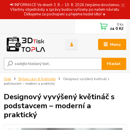
📢 INFORMACE Ve dnech 3. 8. – 10. 8. 2026 čerpáme dovolenou.
Všechny objednávky a zprávy budou vyřízeny po našem návratu.
Děkujeme za pochopení a přejeme hezké léto! ☀️
0
ks
za
0 Kč
Menu
Hledat
Úvod
Stylové vázy & Květináče
Designový vyvýšený květináč s
podstavcem – moderní a praktický
Designový vyvýšený květináč s
podstavcem – moderní a
praktický