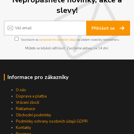
slevy!
Přihlásit se
Souhlasím se
zpracováním osobních údajů
za účelem rozesílky newsletteru.
Můžete se kdykoli odhlásit. Zasíláme jednou za 14 dní.
Informace pro zákazníky
O nás
Doprava a platba
Vrácení zboží
Reklamace
Obchodní podmínky
Podmínky ochrany osobních údajů GDPR
Kontakty