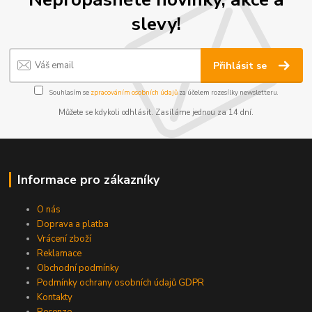
slevy!
Přihlásit se
Souhlasím se
zpracováním osobních údajů
za účelem rozesílky newsletteru.
Můžete se kdykoli odhlásit. Zasíláme jednou za 14 dní.
Informace pro zákazníky
O nás
Doprava a platba
Vrácení zboží
Reklamace
Obchodní podmínky
Podmínky ochrany osobních údajů GDPR
Kontakty