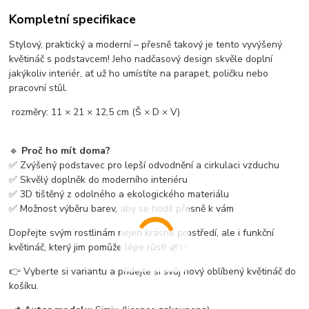
Kompletní specifikace
Stylový, praktický a moderní – přesně takový je tento vyvýšený
květináč s podstavcem! Jeho nadčasový design skvěle doplní
jakýkoliv interiér, ať už ho umístíte na parapet, poličku nebo
pracovní stůl.
rozměry: 11 × 21 × 12,5 cm (Š × D × V)
🔹
Proč ho mít doma?
✅ Zvýšený podstavec pro lepší odvodnění a cirkulaci vzduchu
✅ Skvělý doplněk do moderního interiéru
✅ 3D tištěný z odolného a ekologického materiálu
✅ Možnost výběru barev, aby se hodil přesně k vám
Dopřejte svým rostlinám nejen krásné prostředí, ale i funkční
květináč, který jim pomůže lépe růst! 🌿✨
👉 Vyberte si variantu a přidejte si svůj nový oblíbený květináč do
košíku.