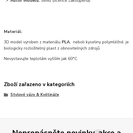
📌
Autor modelu:
Simiu (licence zakoupena)
Materiál:
3D model vyroben z materiálu
PLA
, neboli kyseliny polymléčné, je
biologicky rozložitelný plast z obnovitelných zdrojů.
Nevystavujte teplotám vyšším jak 60°C.
Zboží zařazeno v kategoriích
Stylové vázy & Květináče
Nepropásněte novinky, akce a