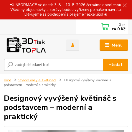
📢 INFORMACE Ve dnech 3. 8. – 10. 8. 2026 čerpáme dovolenou.
Všechny objednávky a zprávy budou vyřízeny po našem návratu.
Děkujeme za pochopení a přejeme hezké léto! ☀️
0
ks
za
0 Kč
Menu
Hledat
Úvod
Stylové vázy & Květináče
Designový vyvýšený květináč s
podstavcem – moderní a praktický
Designový vyvýšený květináč s
podstavcem – moderní a
praktický